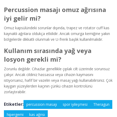
Percussion masajı omuz ağrısına
iyi gelir mi?
Omuz kapsülündeki sorunlar dışında, trapez ve rotator cuff kas
kaynaklı ağrılara oldukça etkilidir. Ancak omurga kemiğine yakın
bölgelerde dikkatli olunmalı ve U-frenk başlık kullanılmalıdır.
Kullanım sırasında yağ veya
losyon gerekli mi?
Zorunlu değildir. Cihazlar genellikle çıplak cilt üzerinde sorunsuz
çalışır. Ancak cildiniz hassassa veya cihazın kaymasını
istiyorsanız, hafif bir vazelin veya masaj yağı kullanabilirsiniz. Çok
kaygan yüzeylerden kaçının çünkü cihazın kontrolünü
zorlaştırabilir.
Etiketler:
percussion masajı
spor iyileşmesi
Theragun
hipergemi
kas ağrısı