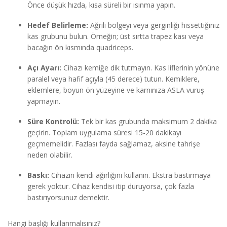
Önce düşük hızda, kısa süreli bir ısınma yapın.
Hedef Belirleme:
Ağrılı bölgeyi veya gerginliği hissettiğiniz
kas grubunu bulun. Örneğin; üst sırtta trapez kası veya
bacağın ön kısmında quadriceps.
Açı Ayarı:
Cihazı kemiğe dik tutmayın. Kas liflerinin yönüne
paralel veya hafif açıyla (45 derece) tutun. Kemiklere,
eklemlere, boyun ön yüzeyine ve karnınıza ASLA vuruş
yapmayın.
Süre Kontrolü:
Tek bir kas grubunda maksimum 2 dakika
geçirin. Toplam uygulama süresi 15-20 dakikayı
geçmemelidir. Fazlası fayda sağlamaz, aksine tahrişe
neden olabilir.
Baskı:
Cihazın kendi ağırlığını kullanın. Ekstra bastırmaya
gerek yoktur. Cihaz kendisi itip duruyorsa, çok fazla
bastırıyorsunuz demektir.
Hangi başlığı kullanmalısınız?