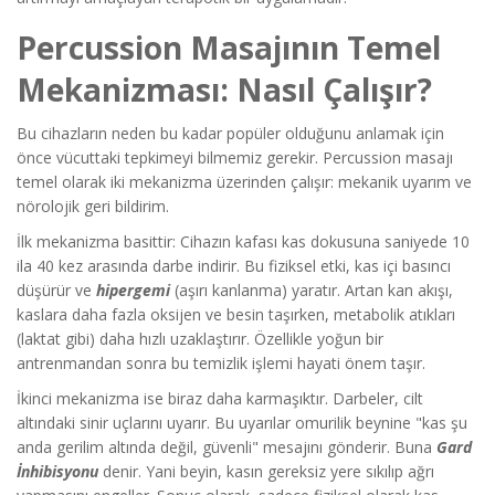
Percussion Masajının Temel
Mekanizması: Nasıl Çalışır?
Bu cihazların neden bu kadar popüler olduğunu anlamak için
önce vücuttaki tepkimeyi bilmemiz gerekir. Percussion masajı
temel olarak iki mekanizma üzerinden çalışır: mekanik uyarım ve
nörolojik geri bildirim.
İlk mekanizma basittir: Cihazın kafası kas dokusuna saniyede 10
ila 40 kez arasında darbe indirir. Bu fiziksel etki, kas içi basıncı
düşürür ve
hipergemi
(aşırı kanlanma) yaratır. Artan kan akışı,
kaslara daha fazla oksijen ve besin taşırken, metabolik atıkları
(laktat gibi) daha hızlı uzaklaştırır. Özellikle yoğun bir
antrenmandan sonra bu temizlik işlemi hayati önem taşır.
İkinci mekanizma ise biraz daha karmaşıktır. Darbeler, cilt
altındaki sinir uçlarını uyarır. Bu uyarılar omurilik beynine "kas şu
anda gerilim altında değil, güvenli" mesajını gönderir. Buna
Gard
İnhibisyonu
denir. Yani beyin, kasın gereksiz yere sıkılıp ağrı