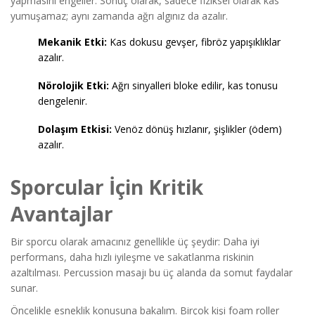
yapmasını engeller. Sonuç olarak, sadece fiziksel olarak kas
yumuşamaz; aynı zamanda ağrı algınız da azalır.
Mekanik Etki:
Kas dokusu gevşer, fibröz yapışıklıklar
azalır.
Nörolojik Etki:
Ağrı sinyalleri bloke edilir, kas tonusu
dengelenir.
Dolaşım Etkisi:
Venöz dönüş hızlanır, şişlikler (ödem)
azalır.
Sporcular İçin Kritik
Avantajlar
Bir sporcu olarak amacınız genellikle üç şeydir: Daha iyi
performans, daha hızlı iyileşme ve sakatlanma riskinin
azaltılması. Percussion masajı bu üç alanda da somut faydalar
sunar.
Öncelikle esneklik konusuna bakalım. Birçok kişi foam roller