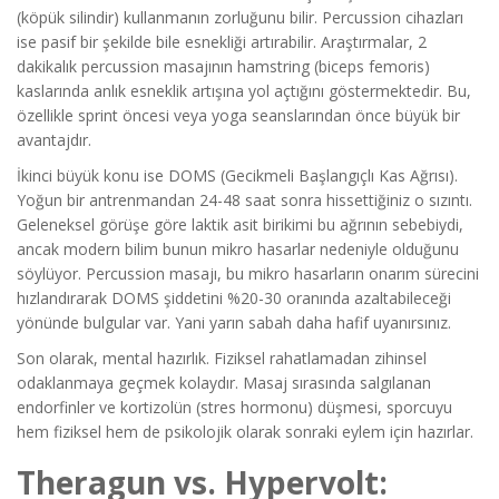
(köpük silindir) kullanmanın zorluğunu bilir. Percussion cihazları
ise pasif bir şekilde bile esnekliği artırabilir. Araştırmalar, 2
dakikalık percussion masajının hamstring (biceps femoris)
kaslarında anlık esneklik artışına yol açtığını göstermektedir. Bu,
özellikle sprint öncesi veya yoga seanslarından önce büyük bir
avantajdır.
İkinci büyük konu ise DOMS (Gecikmeli Başlangıçlı Kas Ağrısı).
Yoğun bir antrenmandan 24-48 saat sonra hissettiğiniz o sızıntı.
Geleneksel görüşe göre laktik asit birikimi bu ağrının sebebiydi,
ancak modern bilim bunun mikro hasarlar nedeniyle olduğunu
söylüyor. Percussion masajı, bu mikro hasarların onarım sürecini
hızlandırarak DOMS şiddetini %20-30 oranında azaltabileceği
yönünde bulgular var. Yani yarın sabah daha hafif uyanırsınız.
Son olarak, mental hazırlık. Fiziksel rahatlamadan zihinsel
odaklanmaya geçmek kolaydır. Masaj sırasında salgılanan
endorfinler ve kortizolün (stres hormonu) düşmesi, sporcuyu
hem fiziksel hem de psikolojik olarak sonraki eylem için hazırlar.
Theragun vs. Hypervolt: