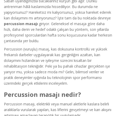
Sabah uyandığınızda bacaklarınız kurşun gibi ağır. Dünkü
antrenman hâlâ kaslarınızda hissediliyor. Bu durumda ne
yapıyorsunuz? Hareketsiz mi kalıyorsunuz, yoksa hareket ederek
kan dolaşımını mı artırıyorunuz? İşte tam da bu noktada devreye
percussion masajı
giriyor. Geleneksel el masaja göre daha
hızlı, daha derin ve hedef odaklı çalışan bu yöntem, son yıllarda
profesyonel sporculardan hafta sonu koşucusuna kadar herkesin
çantasında yer buldu.
Percussion (vuruşlu) masaj, kas dokusuna kontrollü ve yüksek
frekanslı darbeler uygulayarak kas gerginliğini azaltan, kan
dolaşımını hızlandıran ve iyileşme sürecini kısaltan bir
rehabilitasyon tekniğidir. Peki ya bu pahalı cihazlar gerçekten işe
yarıyor mu, yoksa sadece moda mı? Gelin, bilimsel veriler ve
pratik deneyimler ışığında bu teknolojinin spor performansı
üzerindeki gerçek etkilerini inceleyelim.
Percussion masajı nedir?
Percussion masajı, elektrikli veya manuel aletlerle kaslara belirli
aralıklarla vurularak yapılan, kas liflerini gevşetmeyi ve kan akışını
artırmayı amaçlayan terapötik bir uygulamadır.