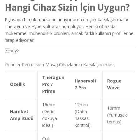
Hangi Cihaz Sizin İçin Uygun?
Piyasada birçok marka bulunuyor ama en çok karşılaştırmalar
Theragun ve Hypervolt arasında oluyor. Her iki cihaz da
mükemmel mühendislik ürünleri, ancak farklı kullanıcı profillerine
hitap ediyorlar.
ody>
Popüler Percussion Masaj Cihazlarının Karşılaştırılması
Theragun
Hypervolt
Rogue
Özellik
Pro /
2 Pro
Wave
Prime
16mm
12mm
10mm
Hareket
(Derin
(Daha
(Yumuşak
Amplitüdü
dokuya
hassas
temas)
ideal)
kontrol)
Çok