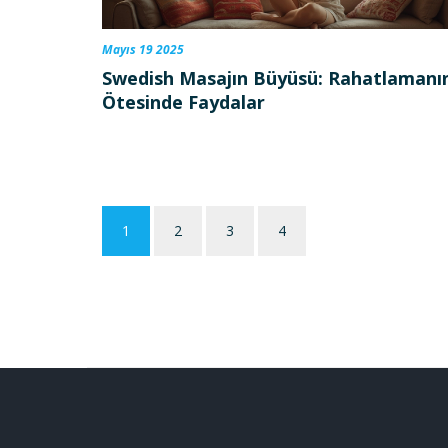
Mayıs 19 2025
Swedish Masajın Büyüsü: Rahatlamanı
Ötesinde Faydalar
1
2
3
4