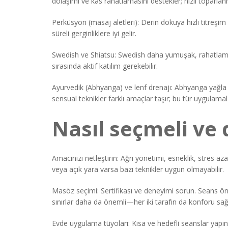
dolaşımı ve kas rahatlamasını destekler; hızlı toparlanm
Perküsyon (masaj aletleri): Derin dokuya hızlı titreşim 
süreli gerginliklere iyi gelir.
Swedish ve Shiatsu: Swedish daha yumuşak, rahatlama v
sırasında aktif katılım gerekebilir.
Ayurvedik (Abhyanga) ve lenf drenajı: Abhyanga yağla de
sensual teknikler farklı amaçlar taşır; bu tür uygulamala
Nasıl seçmeli ve 
Amacınızı netleştirin: Ağrı yönetimi, esneklik, stres az
veya açık yara varsa bazı teknikler uygun olmayabilir.
Masöz seçimi: Sertifikası ve deneyimi sorun. Seans önc
sınırlar daha da önemli—her iki tarafın da konforu sağ
Evde uygulama tüyoları: Kısa ve hedefli seanslar yapın