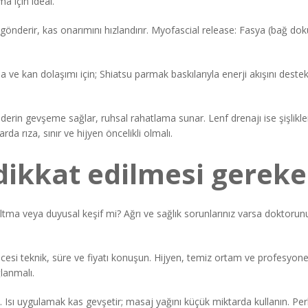
a için ideal.
gönderir, kas onarımını hızlandırır. Myofascial release: Fasya (bağ doku)
e kan dolaşımı için; Shiatsu parmak baskılarıyla enerji akışını destek
rin gevşeme sağlar, ruhsal rahatlama sunar. Lenf drenajı ise şişlikleri a
rda rıza, sınır ve hijyen öncelikli olmalı.
dikkat edilmesi gereke
altma veya duyusal keşif mi? Ağrı ve sağlık sorunlarınız varsa doktorunuz
esi teknik, süre ve fiyatı konuşun. Hijyen, temiz ortam ve profesyonel
lanmalı.
. Isı uygulamak kas gevşetir; masaj yağını küçük miktarda kullanın. Per