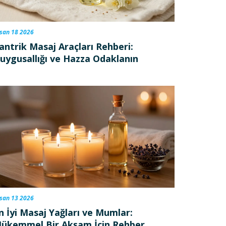
san 18 2026
antrik Masaj Araçları Rehberi:
uygusallığı ve Hazza Odaklanın
san 13 2026
n İyi Masaj Yağları ve Mumlar:
ükemmel Bir Akşam İçin Rehber