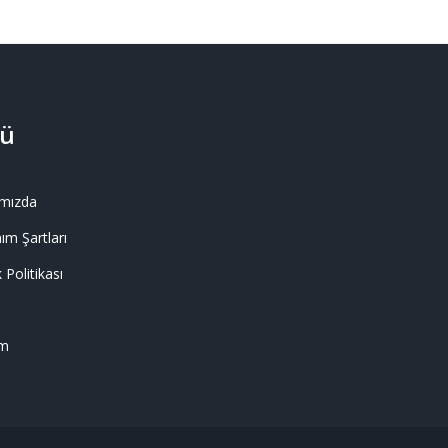
ü
mızda
ım Şartları
k Politikası
im