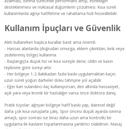
azalması, ısınma sürecinde performans artışı, esnekliğin
desteklenmesi ve noktasal düğümlerin çözülmesi. Kısa süreli
kullanımlarda ağrıyı hafifletme ve rahatlama hızlı hissedilebilir.
Kullanım İpuçları ve Güvenlik
Aleti kullanırken başlıca kurallar basit ama önemli:
- Hassas alanlarda (doğrudan omurga, eklem çıkıntıları, kırık veya
zedelenmiş bölge) kullanma.
- Başlangıçta düşük hız ve kısa süreyle dene; cildin ve kasın
tepkisine göre süreyi artır.
- Her bölgeye 1-2 dakikadan fazla baskı uygulamaktan kaçın;
uzun süreli yoğun darbeler doku tahrişine yol açabilir.
- Eğer kan sulandırıcı ilaç kullanıyorsan, deri altında hassasiyet,
açık yara veya kronik bir hastalığın varsa önce doktora danış.
Pratik tüyolar: ağrıyan bölgeye hafif baskı yap, dairesel değil
daha çok kısa vuruşlarla çalış. Spor öncesi düşük ayarda ısınma
amaçlı, spor sonrası ise biraz daha uzun ama kontrollü bir
uygulama ile kasların toparlanmasına yardımcı olabilirsin. Masaj