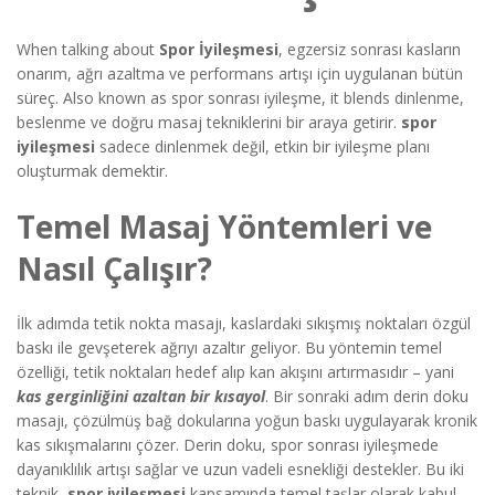
When talking about
Spor İyileşmesi
,
egzersiz sonrası kasların
onarım, ağrı azaltma ve performans artışı için uygulanan bütün
süreç
. Also known as
spor sonrası iyileşme
, it blends dinlenme,
beslenme ve doğru masaj tekniklerini bir araya getirir.
spor
iyileşmesi
sadece dinlenmek değil, etkin bir iyileşme planı
oluşturmak demektir.
Temel Masaj Yöntemleri ve
Nasıl Çalışır?
İlk adımda
tetik nokta masajı
,
kaslardaki sıkışmış noktaları özgül
baskı ile gevşeterek ağrıyı azaltır
geliyor. Bu yöntemin temel
özelliği, tetik noktaları hedef alıp kan akışını artırmasıdır – yani
kas gerginliğini azaltan bir kısayol
. Bir sonraki adım
derin doku
masajı
,
çözülmüş bağ dokularına yoğun baskı uygulayarak kronik
kas sıkışmalarını çözer
. Derin doku, spor sonrası iyileşmede
dayanıklılık artışı sağlar ve uzun vadeli esnekliği destekler. Bu iki
teknik,
spor iyileşmesi
kapsamında temel taşlar olarak kabul