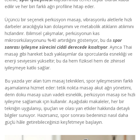
edilir ve her biri farklı ağrı profiline hitap eder.
Üçüncü bir seçenek
perküsyon masajı
,
vibrasyonlu aletlerle hızlı
darbeler aracılığıyla kan dolaşımını ve metabolik atıkların atılımını
hızlandırır
. Bilimsel çalışmalar, perküsyonun kas
mikrosirkülasyonunu %40 artırdığını gösteriyor, bu da
spor
sonrası iyileşme sürecini ciddi derecede kısaltıyor
. Ayrıca Thai
masajı gibi hareket bazlı yaklaşımlar da sporcularda esnekliği ve
enerji seviyesini yükseltir; bu da hem fiziksel hem de zihinsel
iyileşmeye katkı sağlar.
Bu yazıda yer alan tüm masaj teknikleri, spor iyileşmesinin farklı
aşamalarına hizmet eder: tetik nokta masajı akut ağrı yönetimi,
derin doku masajı uzun vadeli esneklik, perküsyon masajı ise hızlı
iyileşme sağlamak için kullanılır. Aşağıdaki makaleler, her bir
tekniğin uygulanışı, ipuçları ve olası yan etkiler hakkında detaylı
bilgiler sunuyor. Hazırsanız, spor sonrası bedeninizi nasıl daha
güçlü hâle getirebileceğinizi keşfetmeye başlayın.