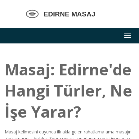
Masaj: Edirne'de
Hangi Türler, Ne
İşe Yarar?
Masaj kelimesini duyunca ilk akla gelen rahatlama ama masajın
türü amacınızı belirler. Spor sonrası toparlanma mı istiyorsunuz,