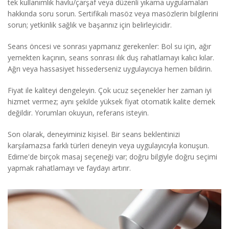
tek kullanımlık havlu/çarşaf veya düzenli yıkama uygulamaları
hakkında soru sorun. Sertifikalı masöz veya masözlerin bilgilerini
sorun; yetkinlik sağlık ve başarınız için belirleyicidir.
Seans öncesi ve sonrası yapmanız gerekenler: Bol su için, ağır
yemekten kaçının, seans sonrası ılık duş rahatlamayı kalıcı kılar.
Ağrı veya hassasiyet hissederseniz uygulayıcıya hemen bildirin.
Fiyat ile kaliteyi dengeleyin. Çok ucuz seçenekler her zaman iyi
hizmet vermez; aynı şekilde yüksek fiyat otomatik kalite demek
değildir. Yorumları okuyun, referans isteyin.
Son olarak, deneyiminiz kişisel. Bir seans beklentinizi
karşılamazsa farklı türleri deneyin veya uygulayıcıyla konuşun.
Edirne'de birçok masaj seçeneği var; doğru bilgiyle doğru seçimi
yapmak rahatlamayı ve faydayı artırır.