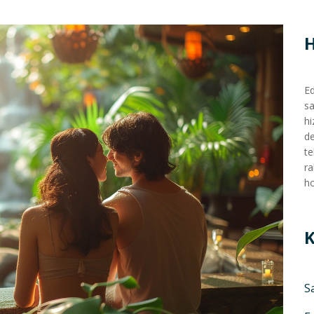
Ed
sa
hi
de
te
ra
ho
K
S