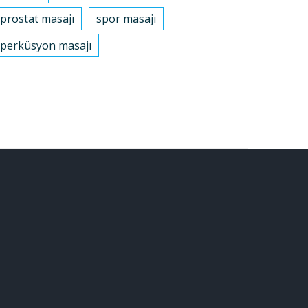
prostat masajı
spor masajı
perküsyon masajı