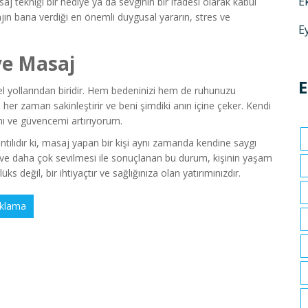
E
aj tekniği bir hediye ya da sevginin bir ifadesi olarak kabul
jın bana verdiği en önemli duygusal yararın, stres ve
E
ve Masaj
E
yollarından biridir. Hem bedeninizi hem de ruhunuzu
her zaman sakinleştirir ve beni şimdiki anın içine çeker. Kendi
ı ve güvencemi artırıyorum.
ntılıdır ki, masaj yapan bir kişi aynı zamanda kendine saygı
ı ve daha çok sevilmesi ile sonuçlanan bu durum, kişinin yaşam
s değil, bir ihtiyaçtır ve sağlığınıza olan yatırımınızdır.
klama