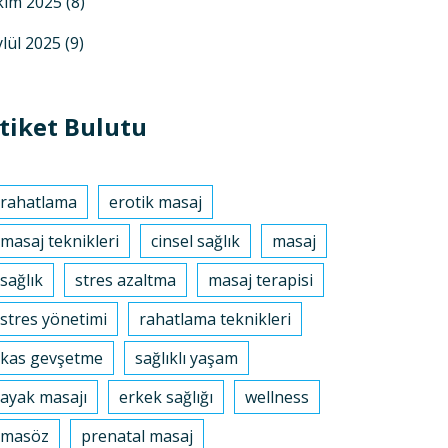
kim 2025
(8)
ylül 2025
(9)
tiket Bulutu
rahatlama
erotik masaj
masaj teknikleri
cinsel sağlık
masaj
sağlık
stres azaltma
masaj terapisi
stres yönetimi
rahatlama teknikleri
kas gevşetme
sağlıklı yaşam
ayak masajı
erkek sağlığı
wellness
masöz
prenatal masaj