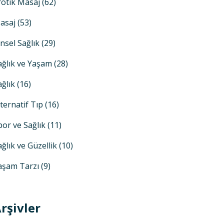
rotik Masaj
(62)
asaj
(53)
insel Sağlık
(29)
ağlık ve Yaşam
(28)
ağlık
(16)
lternatif Tıp
(16)
por ve Sağlık
(11)
ağlık ve Güzellik
(10)
aşam Tarzı
(9)
rşivler