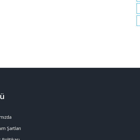
ü
mızda
ım Şartları
k Politikası