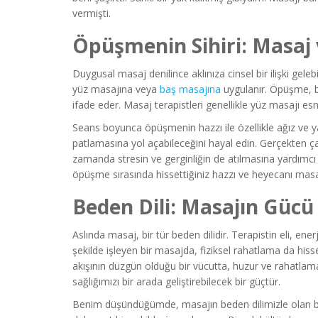
vermişti.
Öpüşmenin Sihiri: Masa
Duygusal masaj denilince aklınıza cinsel bir ilişki geleb
yüz masajına veya
baş masajına
uygulanır. Öpüşme, b
ifade eder. Masaj terapistleri genellikle yüz masajı es
Seans boyunca öpüşmenin hazzı ile özellikle ağız ve 
patlamasına yol açabileceğini hayal edin. Gerçekten çar
zamanda stresin ve gerginliğin de atılmasına yardımcı 
öpüşme sırasında hissettiğiniz hazzı ve heyecanı masajl
Beden Dili: Masajın Gücü
Aslında masaj, bir tür beden dilidir. Terapistin eli, enerj
şekilde işleyen bir masajda, fiziksel rahatlama da hiss
akışının düzgün olduğu bir vücutta, huzur ve rahatlam
sağlığımızı bir arada geliştirebilecek bir güçtür.
Benim düşündüğümde, masajın beden dilimizle olan bu