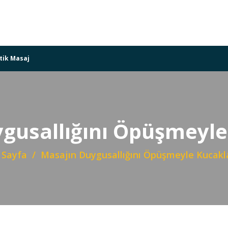
tik Masaj
gusallığını Öpüşmeyle
 Sayfa
Masajın Duygusallığını Öpüşmeyle Kucakla