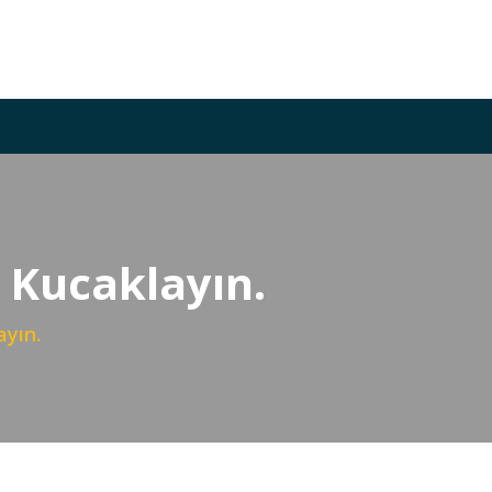
 Kucaklayın.
yın.