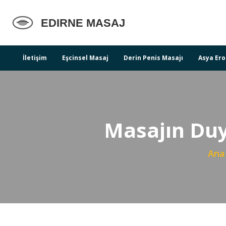
İletişim
Eşcinsel Masaj
Derin Penis Masajı
Asya Ero
Masajın Duy
Ana