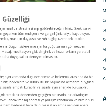
E
M
Güzelliği
C
 nasıl da stresimizi alıp götürebileceğini biliriz. Sanki sanki
S
dan geçerken tüm endişeniz ve gerginliğiniz eriyip kayboluyor.
isi, masajın duygusal ve ruh sağlığı üzerindeki etkileri.
S
ggerım. Bugün sizlere masajın bu çoğu zaman görmezden
A
Masaj, meditasyon gibi, dinginlik ve huzur ortamı yaratabilir.
e daha duygusal bir deneyim olmasıdır.
S
j
S
ir; aynı zamanda düşüncelerimiz ve hislerimiz arasında da bir
Y
eniniz, bedeninizi ve ruhunuzu bir başkasına açmanız, duygusal
sizinle empati kurabilir ve sizinle aynı enerjide buluşabilir.
Çok stresli bir dönemden geçtiğim bir sırada, bir arkadaşım
A
yoktu ancak masaj sonrası yaşadığım rahatlama ve huzur hissi
, bana hem bedensel hem de duygusal anlamda yeniden enerji