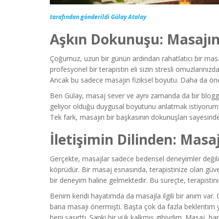
tarafından gönderildi Gülay Atalay
Aşkın Dokunuşu: Masajın 
Çoğumuz, uzun bir günün ardından rahatlatıcı bir masajın
profesyonel bir terapistin eli sizin stresli omuzlarınız
Ancak bu sadece masajın fiziksel boyutu. Daha da öneml
Ben Gülay, masaj sever ve aynı zamanda da bir blo
geliyor olduğu duygusal boyutunu anlatmak istiyorum. 
Tek fark, masajın bir başkasının dokunuşları sayesind
İletişimin Dilinden: Masa
Gerçekte, masajlar sadece bedensel deneyimler değild
köprüdür. Bir masaj esnasında, terapistinize olan güv
bir deneyim haline gelmektedir. Bu süreçte, terapistiniz 
Benim kendi hayatımda da masajla ilgili bir anım var. 
bana masajı önermişti. Başta çok da fazla beklentim 
beni şaşırttı. Sanki bir yük kalkmış gibiydim. Masaj