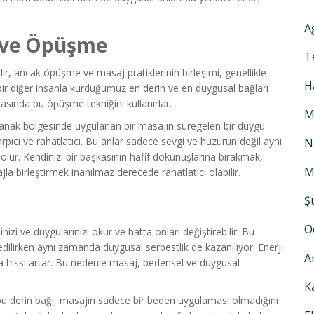
A
j ve Öpüşme
T
ilir, ancak öpüşme ve masaj pratiklerinin birleşimi, genellikle
H
ir diğer insanla kurduğumuz en derin ve en duygusal bağları
nasında bu öpüşme tekniğini kullanırlar.
M
yanak bölgesinde uygulanan bir masajın süregelen bir duygu
pıcı ve rahatlatıcı. Bu anlar sadece sevgi ve huzurun değil aynı
N
olur. Kendinizi bir başkasının hafif dokunuşlarına bırakmak,
M
a birleştirmek inanılmaz derecede rahatlatıcı olabilir.
Ş
O
inizi ve duygularınızı okur ve hatta onları değiştirebilir. Bu
edilirken aynı zamanda duygusal serbestlik de kazanılıyor. Enerji
A
a hissi artar. Bu nedenle masaj, bedensel ve duygusal
K
 derin bağı, masajın sadece bir beden uygulaması olmadığını