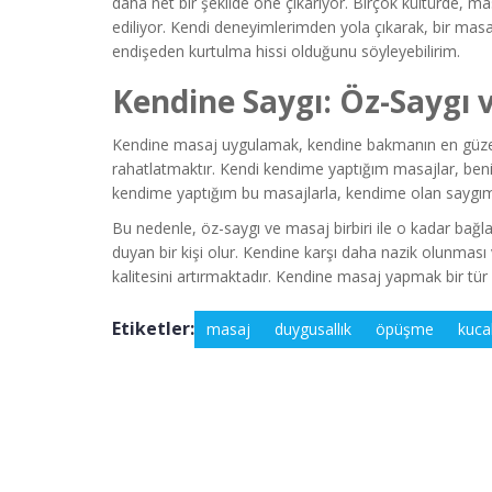
daha net bir şekilde öne çıkarıyor. Birçok kültürde, mas
ediliyor. Kendi deneyimlerimden yola çıkarak, bir masa
endişeden kurtulma hissi olduğunu söyleyebilirim.
Kendine Saygı: Öz-Saygı 
Kendine masaj uygulamak, kendine bakmanın en güzel 
rahatlatmaktır. Kendi kendime yaptığım masajlar, beni 
kendime yaptığım bu masajlarla, kendime olan saygım
Bu nedenle, öz-saygı ve masaj birbiri ile o kadar bağla
duyan bir kişi olur. Kendine karşı daha nazik olunmas
kalitesini artırmaktadır. Kendine masaj yapmak bir tür lük
Etiketler:
masaj
duygusallık
öpüşme
kuca