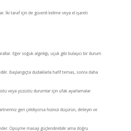
 İki taraf için de güvenli kelime veya el işareti
llar. Eğer soğuk algınlığı, uçuk gibi bulaşıcı bir durum
ilir. Başlangıçta dudaklarla hafif temas, sonra daha
tüstü veya yüzüstü durumlar için ufak ayarlamalar
neriniz geri çekiliyorsa hızınızı düşürün, dinleyin ve
ze eder. Öpüşme masajı güçlendirebilir ama doğru