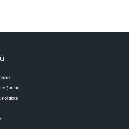
ü
mızda
ım Şartları
k Politikası
im