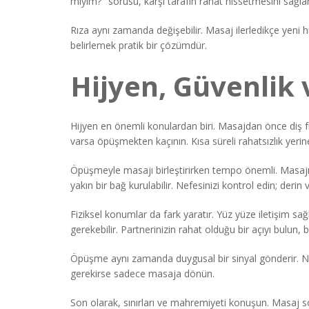
miyim?" sorusu, karşı tarafın rahat hissetmesini sağlar
Rıza aynı zamanda değişebilir. Masaj ilerledikçe yeni hi
belirlemek pratik bir çözümdür.
Hijyen, Güvenlik 
Hijyen en önemli konulardan biri. Masajdan önce diş fır
varsa öpüşmekten kaçının. Kısa süreli rahatsızlık yerine
Öpüşmeyle masajı birleştirirken tempo önemli. Masajın
yakın bir bağ kurulabilir. Nefesinizi kontrol edin; deri
Fiziksel konumlar da fark yaratır. Yüz yüze iletişim 
gerekebilir. Partnerinizin rahat olduğu bir açıyı bulun
Öpüşme aynı zamanda duygusal bir sinyal gönderir. Nazik
gerekirse sadece masaja dönün.
Son olarak, sınırları ve mahremiyeti konuşun. Masaj so