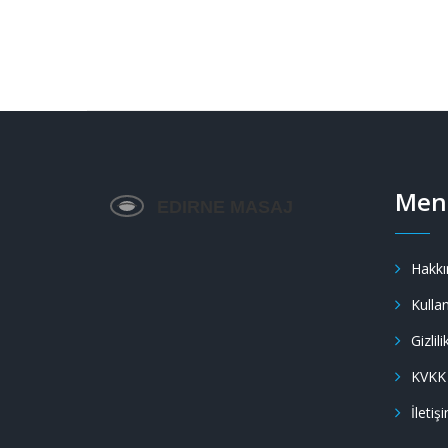
Men
Hakkı
Kullan
Gizlili
KVKK
İletiş