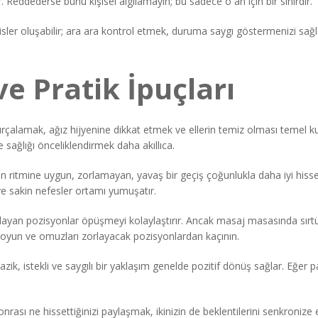
. Reddederse bunu kişisel algılamayın; bu sadece o an için bir sınırdır.
sler oluşabilir; ara ara kontrol etmek, duruma saygı göstermenizi sağlar.
ve Pratik İpuçları
çalamak, ağız hijyenine dikkat etmek ve ellerin temiz olması temel kura
 sağlığı önceliklendirmek daha akıllıca.
 ritmine uygun, zorlamayan, yavaş bir geçiş çoğunlukla daha iyi hissed
n ve sakin nefesler ortamı yumuşatır.
sağlayan pozisyonlar öpüşmeyi kolaylaştırır. Ancak masaj masasında sır
, boyun ve omuzları zorlayacak pozisyonlardan kaçının.
, istekli ve saygılı bir yaklaşım genelde pozitif dönüş sağlar. Eğer part
nrası ne hissettiğinizi paylaşmak, ikinizin de beklentilerini senkroni