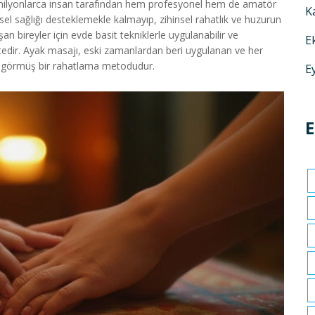
 milyonlarca insan tarafından hem profesyonel hem de amatör
K
el sağlığı desteklemekle kalmayıp, zihinsel rahatlık ve huzurun
n bireyler için evde basit tekniklerle uygulanabilir ve
E
ktedir. Ayak masajı, eski zamanlardan beri uygulanan ve her
l görmüş bir rahatlama metodudur.
E
E