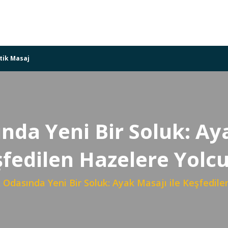
tik Masaj
nda Yeni Bir Soluk: Aya
fedilen Hazelere Yolc
 Odasında Yeni Bir Soluk: Ayak Masajı ile Keşfedile