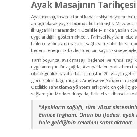
Ayak Masajının Tarihçesi
Ayak masajı, insanlık tarihi kadar eskiye dayanan bir 
amaçlı olarak yaygın biçimde kullanılmıştır. Mezopota
ilk uygarlıklar arasındadır. Özellikle Mısır'da yapılan du
uygulandığını göstermektedir. Tarihsel kayıtların bize ak
binlerce yıldır ayak masajını sağlık ve refahın bir semb
bedenin enerji merkezlerinden biri sayılması sebebiyle
Tarih boyunca, ayak masajı, bedensel ve ruhsal sağlık
uygulanmıştır. Ortaçağda, Avrupa'da bu pratik hem tıb
olarak günlük hayata dahil olmuştur. 20. yüzyıla gelind
gibi disiplini doğurmuştur. Amerika ve Avrupa'nın sağlı
Özellikle
rahatlama yöntemleri
içinde en çok ilgi g
sağlamıştır. Modern dünyada, fiziksel ve zihinsel stresl
"Ayakların sağlığı, tüm vücut sistemini
Eunice Ingham. Onun bu ifadesi, ayak
hale geldiğinin cevabını sunmaktadır.