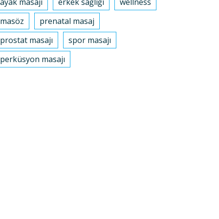
ayak masajı
erkek sağlığı
wellness
masöz
prenatal masaj
prostat masajı
spor masajı
perküsyon masajı