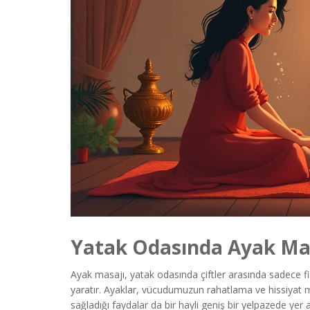
Yatak Odasında Ayak Mas
Ayak masajı, yatak odasında çiftler arasında sadece fi
yaratır. Ayaklar, vücudumuzun rahatlama ve hissiyat m
sağladığı faydalar da bir hayli geniş bir yelpazede yer 