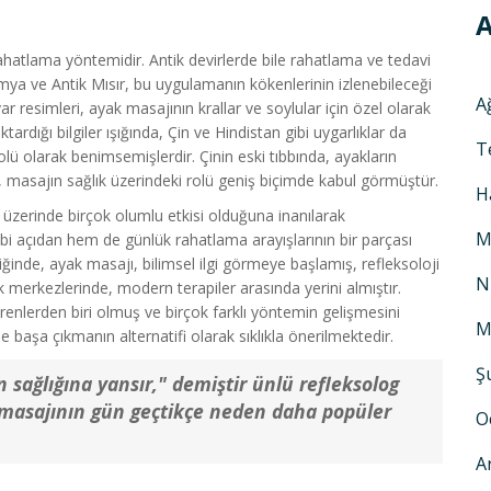
A
rahatlama yöntemidir. Antik devirlerde bile rahatlama ve tedavi
mya ve Antik Mısır, bu uygulamanın kökenlerinin izlenebileceği
A
var resimleri, ayak masajının krallar ve soylular için özel olarak
tardığı bilgiler ışığında, Çin ve Hindistan gibi uygarlıklar da
T
olü olarak benimsemişlerdir. Çinin eski tıbbında, ayakların
, masajın sağlık üzerindeki rolü geniş biçimde kabul görmüştür.
H
 üzerinde birçok olumlu etkisi olduğuna inanılarak
M
bi açıdan hem de günlük rahatlama arayışlarının bir parçası
iğinde, ayak masajı, bilimsel ilgi görmeye başlamış, refleksoloji
N
k merkezlerinde, modern terapiler arasında yerini almıştır.
örenlerden biri olmuş ve birçok farklı yöntemin gelişmesini
M
e başa çıkmanın alternatifi olarak sıklıkla önerilmektedir.
Ş
n sağlığına yansır," demiştir ünlü refleksolog
 masajının gün geçtikçe neden daha popüler
O
A