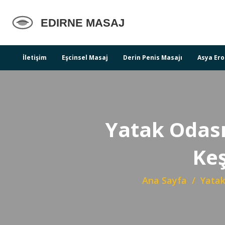
İletişim
Eşcinsel Masaj
Derin Penis Masajı
Asya Ero
Yatak Odası
Keş
Ana Sayfa
Yatak