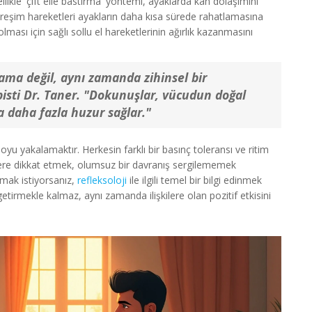
ellikle 'çift elle bastırma' yöntemi, ayaklarda kan dolaşımını
titreşim hareketleri ayakların daha kısa sürede rahatlamasına
olması için sağlı sollu el hareketlerinin ağırlık kazanmasını
lama değil, aynı zamanda zihinsel bir
pisti Dr. Taner. "Dokunuşlar, vücudun doğal
a daha fazla huzur sağlar."
yu yakalamaktır. Herkesin farklı bir basınç toleransı ve ritim
kilere dikkat etmek, olumsuz bir davranış sergilememek
pmak istiyorsanız,
refleksoloji
ile ilgili temel bir bilgi edinmek
etirmekle kalmaz, aynı zamanda ilişkilere olan pozitif etkisini