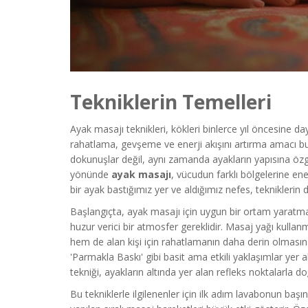
Tekniklerin Temelleri
Ayak masajı teknikleri, kökleri binlerce yıl öncesine 
rahatlama, gevşeme ve enerji akışını artırma amacı b
dokunuşlar değil, aynı zamanda ayakların yapısına özg
yönünde
ayak masajı
, vücudun farklı bölgelerine en
bir ayak bastığımız yer ve aldığımız nefes, tekniklerin
Başlangıçta, ayak masajı için uygun bir ortam yaratmak
huzur verici bir atmosfer gereklidir. Masaj yağı ku
hem de alan kişi için rahatlamanın daha derin olmasına 
'Parmakla Baskı' gibi basit ama etkili yaklaşımlar yer alı
tekniği, ayakların altında yer alan refleks noktalarla d
Bu tekniklerle ilgilenenler için ilk adım lavabonun baş