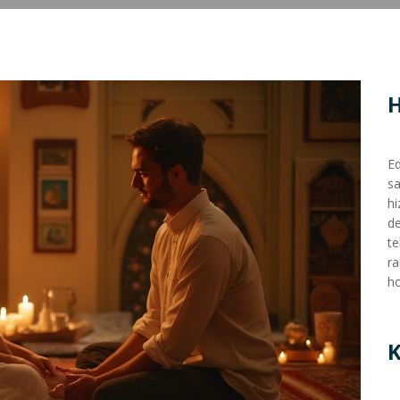
Ed
sa
hi
de
te
ra
ho
K