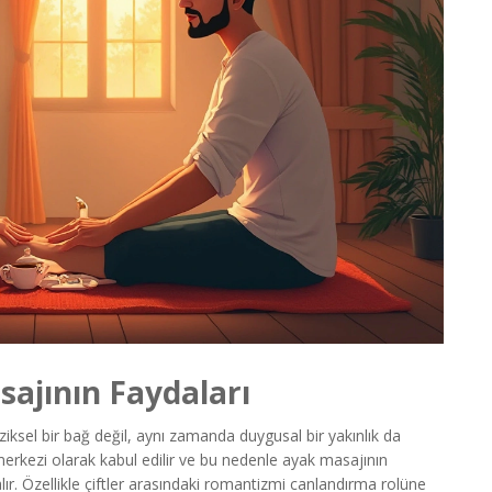
ajının Faydaları
ziksel bir bağ değil, aynı zamanda duygusal bir yakınlık da
erkezi olarak kabul edilir ve bu nedenle ayak masajının
alır. Özellikle çiftler arasındaki romantizmi canlandırma rolüne