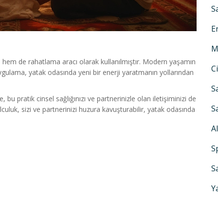
S
E
M
i hem de rahatlama aracı olarak kullanılmıştır. Modern yaşamın
C
uygulama, yatak odasında yeni bir enerji yaratmanın yollarından
S
bu pratik cinsel sağlığınızı ve partnerinizle olan iletişiminizi de
S
culuk, sizi ve partnerinizi huzura kavuşturabilir, yatak odasında
A
S
S
Y