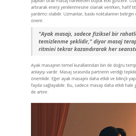
yapılan sıralı masaj hareketleri büyük etki gösterir. Öz
artırarak enerji yenilenmesine olanak verirken, hafif 
yardımcı olabilir. Uzmanlar, baskı noktalarının belirgin 
önerir.
"Ayak masajı, sadece fiziksel bir rahat
temizlenme şeklidir," diyor masaj tera
ritmini tekrar kazandırarak her seanst
Ayak masajının temel kurallarından biri de doğru tempo
anlayışı vardır. Masaj sırasında partnerin verdiği tep
önemlidir. Eğer ayak masajını daha etkili ve bilinçli ya
fayda sağlayabilir. Bu, sadece masajı daha etkili hale g
de artırır.