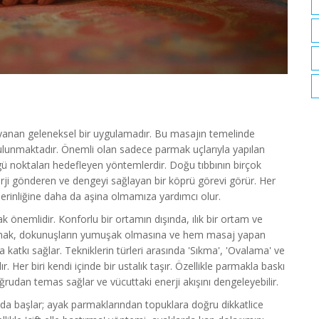
dayanan geleneksel bir uygulamadır. Bu masajın temelinde
ulunmaktadır. Önemli olan sadece parmak uçlarıyla yapılan
ü noktaları hedefleyen yöntemlerdir. Doğu tıbbının birçok
erji gönderen ve dengeyi sağlayan bir köprü görevi görür. Her
 derinliğine daha da aşina olmamıza yardımcı olur.
 önemlidir. Konforlu bir ortamın dışında, ılık bir ortam ve
llanmak, dokunuşların yumuşak olmasına ve hem masaj yapan
katkı sağlar. Tekniklerin türleri arasında 'Sıkma', 'Ovalama' ve
r. Her biri kendi içinde bir ustalık taşır. Özellikle parmakla baskı
oğrudan temas sağlar ve vücuttaki enerji akışını dengeleyebilir.
ında başlar; ayak parmaklarından topuklara doğru dikkatlice