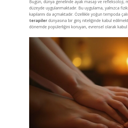
Bugün, dünya genelinde ayak masajı ve refleksoloji,
düzeyde uygulanmaktadır. Bu uygulama, yalnızca fiziks
kapılarını da açmaktadır. Özellikle yoğun tempoda çalışa
terapiler
dünyasına bir giriş niteliğinde kabul edilme
dönemde popülerliğini koruyan, evrensel olarak kabu