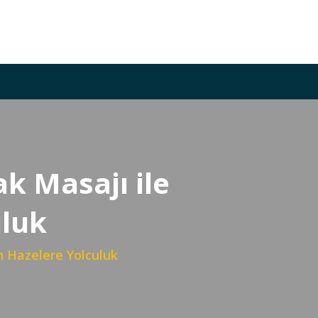
k Masajı ile
uluk
n Hazelere Yolculuk