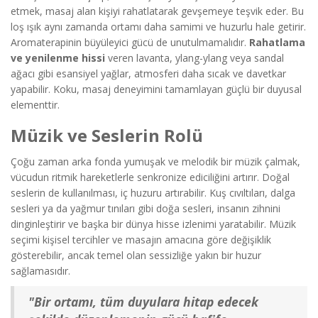
etmek, masaj alan kişiyi rahatlatarak gevşemeye teşvik eder. Bu
loş ışık aynı zamanda ortamı daha samimi ve huzurlu hale getirir.
Aromaterapinin büyüleyici gücü de unutulmamalıdır.
Rahatlama
ve yenilenme hissi
veren lavanta, ylang-ylang veya sandal
ağacı gibi esansiyel yağlar, atmosferi daha sıcak ve davetkar
yapabilir. Koku, masaj deneyimini tamamlayan güçlü bir duyusal
elementtir.
Müzik ve Seslerin Rolü
Çoğu zaman arka fonda yumuşak ve melodik bir müzik çalmak,
vücudun ritmik hareketlerle senkronize ediciliğini artırır. Doğal
seslerin de kullanılması, iç huzuru artırabilir. Kuş cıvıltıları, dalga
sesleri ya da yağmur tınıları gibi doğa sesleri, insanın zihnini
dinginleştirir ve başka bir dünya hisse izlenimi yaratabilir. Müzik
seçimi kişisel tercihler ve masajın amacına göre değişiklik
gösterebilir, ancak temel olan sessizliğe yakın bir huzur
sağlamasıdır.
"Bir ortamı, tüm duyulara hitap edecek