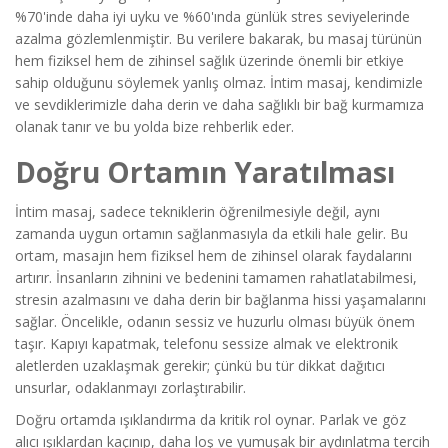
%70'inde daha iyi uyku ve %60'ında günlük stres seviyelerinde
azalma gözlemlenmiştir. Bu verilere bakarak, bu masaj türünün
hem fiziksel hem de zihinsel sağlık üzerinde önemli bir etkiye
sahip olduğunu söylemek yanlış olmaz. İntim masaj, kendimizle
ve sevdiklerimizle daha derin ve daha sağlıklı bir bağ kurmamıza
olanak tanır ve bu yolda bize rehberlik eder.
Doğru Ortamın Yaratılması
İntim masaj, sadece tekniklerin öğrenilmesiyle değil, aynı
zamanda uygun ortamın sağlanmasıyla da etkili hale gelir. Bu
ortam, masajın hem fiziksel hem de zihinsel olarak faydalarını
artırır. İnsanların zihnini ve bedenini tamamen rahatlatabilmesi,
stresin azalmasını ve daha derin bir bağlanma hissi yaşamalarını
sağlar. Öncelikle, odanın sessiz ve huzurlu olması büyük önem
taşır. Kapıyı kapatmak, telefonu sessize almak ve elektronik
aletlerden uzaklaşmak gerekir; çünkü bu tür dikkat dağıtıcı
unsurlar, odaklanmayı zorlaştırabilir.
Doğru ortamda ışıklandırma da kritik rol oynar. Parlak ve göz
alıcı ışıklardan kaçınıp, daha loş ve yumuşak bir aydınlatma tercih