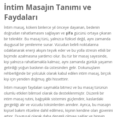
İntim Masajın Tanımı ve
Faydaları
İntim masaj, kökeni binlerce yıl önceye dayanan, bedenin
doğrudan rahatlamasını sağlayan ve
şifa
gücünü ortaya çıkaran
bir tekniktir. Bu masaj türü, yalnızca fiziksel değil, aynı zamanda
duygusal bir yenilenme sunar. Vücudun belirli noktalarına
odaklanarak enerji akışını teşvik eder ve bu yolla stresin etkili bir
biçimde azalmasına yardımcı olur. Bu tür bir masaj sayesinde,
kişi yalnızca rahatlamakla kalmaz, aynı zamanda günlük yaşamın
getirdiği yoğun baskının da üstesinden gelir. Dokunuşların
rehberliğinde bir yolculuk olarak kabul edilen intim masaj, birçok
kişi için yeniden doğmuş gibi hissettirir.
İntim masajın faydaları saymakla bitmez ve bu masaj türünün
olumlu etkileri bilimsel olarak da desteklenmiştir. Düzenli bir
intim masaj rutini, bağışıklık sistemini güçlendirir, kaslardaki
gerginliği alır ve vücudu toksinlerden arındırır. Ayrıca, bu masajın
kişisel bakım ritüeline dahil edilmesi, kişinin kendine olan güvenini
artırır. Duygusal olarak daha dengeli olmayı sağlar ve bireyin