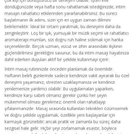
çok kişi için dönüştürücü bir deneyim olabilir. İşten eve
döndüğünüzde veya hafta sonu rahatlamak istediğinizde, intim
masajın rahatlatıcı etkilerinden yararlanabilirsiniz. Bu süreci
başlatmanın ilk adımı, sizin için en uygun zaman dilimini
belirlemektir. İdeal bir ortam yaratmak, bu deneyimi daha da
zenginleştirir. Loş bir ışık, yumuşak bir müzik seçimi ve rahatlatıcı
aromaterapi mumları, sizi doğru ruh haline sokmak için harika
seçeneklerdir. Birçok uzman, vücut ve zihin arasındaki ilişkinin
güçlendirilmesi gerektiğini savunur, bu da intim masajı hayatınıza
dahil ederken duyuları aktif bir şekilde kullanmayı içerir.
İntim masaj rutininizde önceden planlamak da önemlidir.
Haftanın belirli günlerinde sadece kendinize vakit ayırarak bu özel
deneyimi yaşamanız, stresten uzaklaşmanıza ve kendinizi
yenilemenize yardımcı olabilir. Bu uygulamaları yaparken,
kendinize karşı sabırlı olmanız gerekir çünkü her şeyin
mükemmel olması gerekmez; önemli olan rahatlayıp
şifalanmanızdır. Masaj sırasında kullanılan teknikleri özümsemek
ve doğru şekilde uygulamak, özellikle yeni başlayanlar için
karmaşık görünebilir; ancak pratik ve zamanla bu süreç daha
sezgisel hale gelir. Hiçbir şeyi zorlamamak esastır, böylece