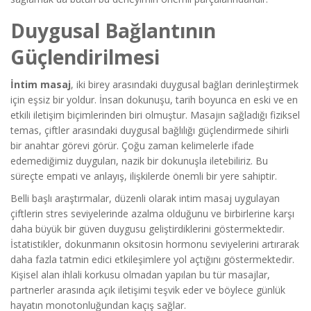
Duygusal Bağlantının
Güçlendirilmesi
İntim masaj
, iki birey arasındaki duygusal bağları derinleştirmek
için eşsiz bir yoldur. İnsan dokunuşu, tarih boyunca en eski ve en
etkili iletişim biçimlerinden biri olmuştur. Masajın sağladığı fiziksel
temas, çiftler arasındaki duygusal bağlılığı güçlendirmede sihirli
bir anahtar görevi görür. Çoğu zaman kelimelerle ifade
edemediğimiz duyguları, nazik bir dokunuşla iletebiliriz. Bu
süreçte empati ve anlayış, ilişkilerde önemli bir yere sahiptir.
Belli başlı araştırmalar, düzenli olarak intim masaj uygulayan
çiftlerin stres seviyelerinde azalma olduğunu ve birbirlerine karşı
daha büyük bir güven duygusu geliştirdiklerini göstermektedir.
İstatistikler, dokunmanın oksitosin hormonu seviyelerini artırarak
daha fazla tatmin edici etkileşimlere yol açtığını göstermektedir.
Kişisel alan ihlali korkusu olmadan yapılan bu tür masajlar,
partnerler arasında açık iletişimi teşvik eder ve böylece günlük
hayatın monotonluğundan kaçış sağlar.