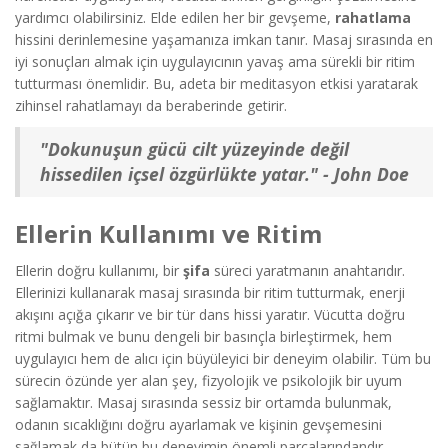
yardımcı olabilirsiniz. Elde edilen her bir gevşeme,
rahatlama
hissini derinlemesine yaşamanıza imkan tanır. Masaj sırasında en
iyi sonuçları almak için uygulayıcının yavaş ama sürekli bir ritim
tutturması önemlidir. Bu, adeta bir meditasyon etkisi yaratarak
zihinsel rahatlamayı da beraberinde getirir.
"Dokunuşun gücü cilt yüzeyinde değil
hissedilen içsel özgürlükte yatar." - John Doe
Ellerin Kullanımı ve Ritim
Ellerin doğru kullanımı, bir
şifa
süreci yaratmanın anahtarıdır.
Ellerinizi kullanarak masaj sırasında bir ritim tutturmak, enerji
akışını açığa çıkarır ve bir tür dans hissi yaratır. Vücutta doğru
ritmi bulmak ve bunu dengeli bir basınçla birleştirmek, hem
uygulayıcı hem de alıcı için büyüleyici bir deneyim olabilir. Tüm bu
sürecin özünde yer alan şey, fizyolojik ve psikolojik bir uyum
sağlamaktır. Masaj sırasında sessiz bir ortamda bulunmak,
odanın sıcaklığını doğru ayarlamak ve kişinin gevşemesini
sağlamak da bütün bu deneyimin önemli parçalarındandır.