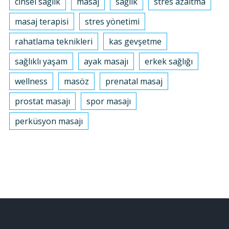
cinsel sağlık
masaj
sağlık
stres azaltma
masaj terapisi
stres yönetimi
rahatlama teknikleri
kas gevşetme
sağlıklı yaşam
ayak masajı
erkek sağlığı
wellness
masöz
prenatal masaj
prostat masajı
spor masajı
perküsyon masajı