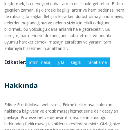
keşfetmek, bu deneyimi daha tatmin edici hale getirebilir. Birlikte
geçirilen zaman, ilişkilerdeki bağlılığı artırır ve hem bedensel hem
de ruhsal şifa sağlar. İletişim kurarken dürüst olmayı unutmayın;
nelerden hoşlandığınızı ve nelerin sizin için etkili olduğunu
bildirmek, bu yolculuğu daha anlamlı hale getirecektir. Bu
süreçte, partnerinizin dokunuşunu kabul etmek ve onunla
uyumlu hareket etmek, masajın zarafetini ve yararını tam
anlamıyla hissetmenin anahtarıdır.
Etiketler:
intim masaj
şifa
sağlık
rahatlama
Hakkında
Edirne Erotik Masaj web sitesi, Edirne'deki masaj salonları
hakkında bilgi verir ve erotik masaj hizmetlerine dair detayları
paylaşır. Profesyonel ve deneyimli masözlerin sunduğu
birbirinden farklı masaj tekniklerini keşfedebilirsiniz. Gizliliğinize