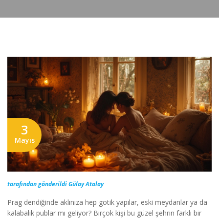
3
Mayıs
tarafından gönderildi Gülay Atalay
Prag dendiğinde aklınıza hep gotik yapılar, eski meydanlar ya da
kalabalık publar mı geliyor? Birçok kişi bu güzel şehrin farklı bir