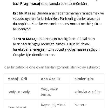
bazı
Prag masaj
salonlarında bulmak mümkün.
Erotik Masaj:
Burada ana hedef tamamen rahatlamak ve
vücudu uyaran farklı teknikler. Partnerli gidenler arasında
da popüler. Kurallar ve sınırlar seans öncesi net bir şekilde
belirleniyor.
Tantra Masajı:
Bu masajın özelliği hem ruhsal hem
bedensel dengeyi merkeze alması. Uzun ve ritmik
hareketlerle, enerjinin tüm vücutta dolaşmasını sağlıyor.
Coupler için önerilenlerden.
Kısa bir tablo ile öne çıkan farkları görmek işleri kolaylaştırıyor:
Masaj Türü
Ana Özellik
Kimler İçin?
Yağlı, yakın
Body-to-Body
Yalnızlar & çiftler
temas
Kayan jel, vücut
Macera
Nuru Masajı