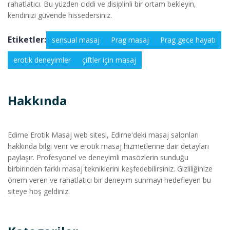
rahatlatıcı. Bu yüzden ciddi ve disiplinli bir ortam bekleyin,
kendinizi güvende hissedersiniz.
Etiketler:
sensual masaj
Prag masaj
Prag gece hayatı
erotik deneyimler
çiftler için masaj
Hakkında
Edirne Erotik Masaj web sitesi, Edirne'deki masaj salonları
hakkında bilgi verir ve erotik masaj hizmetlerine dair detayları
paylaşır. Profesyonel ve deneyimli masözlerin sunduğu
birbirinden farklı masaj tekniklerini keşfedebilirsiniz. Gizliliğinize
önem veren ve rahatlatıcı bir deneyim sunmayı hedefleyen bu
siteye hoş geldiniz.