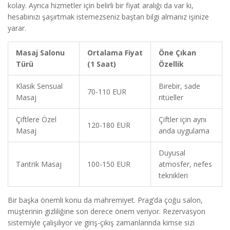
kolay. Ayrıca hizmetler için belirli bir fiyat aralığı da var ki,
hesabınızı şaşırtmak istemezseniz baştan bilgi almanız işinize
yarar.
Masaj Salonu
Ortalama Fiyat
Öne Çıkan
Türü
(1 Saat)
Özellik
Klasik Sensual
Birebir, sade
70-110 EUR
Masaj
ritüeller
Çiftlere Özel
Çiftler için aynı
120-180 EUR
Masaj
anda uygulama
Duyusal
Tantrik Masaj
100-150 EUR
atmosfer, nefes
teknikleri
Bir başka önemli konu da mahremiyet. Prag’da çoğu salon,
müşterinin gizliliğine son derece önem veriyor. Rezervasyon
sistemiyle çalışılıyor ve giriş-çıkış zamanlarında kimse sizi