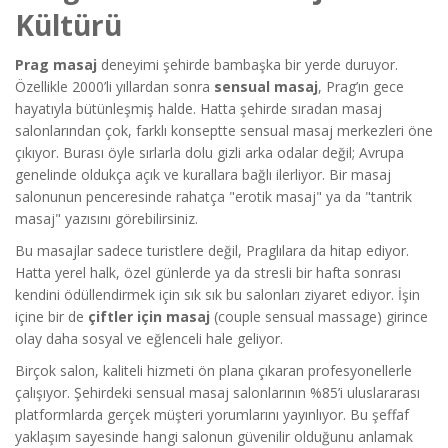
Kültürü
Prag masaj
deneyimi şehirde bambaşka bir yerde duruyor.
Özellikle 2000’li yıllardan sonra
sensual masaj
, Prag’ın gece
hayatıyla bütünleşmiş halde. Hatta şehirde sıradan masaj
salonlarından çok, farklı konseptte sensual masaj merkezleri öne
çıkıyor. Burası öyle sırlarla dolu gizli arka odalar değil; Avrupa
genelinde oldukça açık ve kurallara bağlı ilerliyor. Bir masaj
salonunun penceresinde rahatça "erotik masaj" ya da "tantrik
masaj" yazısını görebilirsiniz.
Bu masajlar sadece turistlere değil, Praglılara da hitap ediyor.
Hatta yerel halk, özel günlerde ya da stresli bir hafta sonrası
kendini ödüllendirmek için sık sık bu salonları ziyaret ediyor. İşin
içine bir de
çiftler için masaj
(couple sensual massage) girince
olay daha sosyal ve eğlenceli hale geliyor.
Birçok salon, kaliteli hizmeti ön plana çıkaran profesyonellerle
çalışıyor. Şehirdeki sensual masaj salonlarının %85’i uluslararası
platformlarda gerçek müşteri yorumlarını yayınlıyor. Bu şeffaf
yaklaşım sayesinde hangi salonun güvenilir olduğunu anlamak