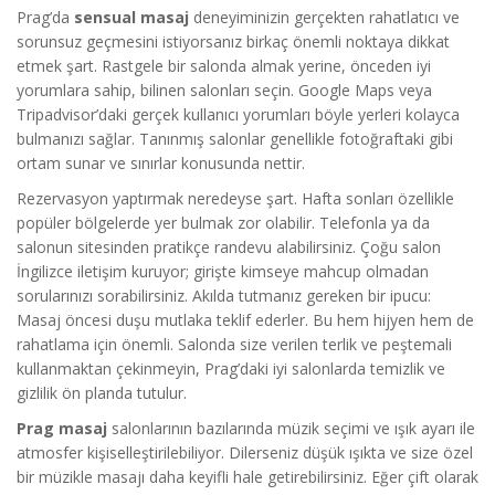
Prag’da
sensual masaj
deneyiminizin gerçekten rahatlatıcı ve
sorunsuz geçmesini istiyorsanız birkaç önemli noktaya dikkat
etmek şart. Rastgele bir salonda almak yerine, önceden iyi
yorumlara sahip, bilinen salonları seçin. Google Maps veya
Tripadvisor’daki gerçek kullanıcı yorumları böyle yerleri kolayca
bulmanızı sağlar. Tanınmış salonlar genellikle fotoğraftaki gibi
ortam sunar ve sınırlar konusunda nettir.
Rezervasyon yaptırmak neredeyse şart. Hafta sonları özellikle
popüler bölgelerde yer bulmak zor olabilir. Telefonla ya da
salonun sitesinden pratikçe randevu alabilirsiniz. Çoğu salon
İngilizce iletişim kuruyor; girişte kimseye mahcup olmadan
sorularınızı sorabilirsiniz. Akılda tutmanız gereken bir ipucu:
Masaj öncesi duşu mutlaka teklif ederler. Bu hem hijyen hem de
rahatlama için önemli. Salonda size verilen terlik ve peştemali
kullanmaktan çekinmeyin, Prag’daki iyi salonlarda temizlik ve
gizlilik ön planda tutulur.
Prag masaj
salonlarının bazılarında müzik seçimi ve ışık ayarı ile
atmosfer kişiselleştirilebiliyor. Dilerseniz düşük ışıkta ve size özel
bir müzikle masajı daha keyifli hale getirebilirsiniz. Eğer çift olarak