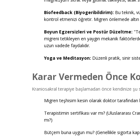
Biofeedback (Biyogeribildirim):
Bu teknik, vüc
kontrol etmenizi öğretir. Migren önlemede altın 
Boyun Egzersizleri ve Postür Düzeltme:
"Te
migreni tetikleyen en yaygın mekanik faktörlerde
uzun vadede faydalıdır.
Yoga ve Meditasyon:
Düzenli pratik, sinir sist
Karar Vermeden Önce Kon
Kraniosakral terapiye başlamadan önce kendinize şu s
Migren teşhisim kesin olarak doktor tarafından 
Terapistimin sertifikası var mı? (Uluslararası C
mı?)
Bütçem buna uygun mu? (Genellikle sigorta kaps