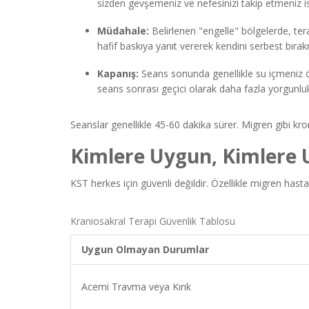
sizden gevşemeniz ve nefesinizi takip etmeniz is
Müdahale:
Belirlenen "engelle" bölgelerde, ter
hafif baskıya yanıt vererek kendini serbest bırak
Kapanış:
Seans sonunda genellikle su içmeniz öne
seans sonrası geçici olarak daha fazla yorgunluk
Seanslar genellikle 45-60 dakika sürer. Migren gibi kroni
Kimlere Uygun, Kimlere 
KST herkes için güvenli değildir. Özellikle migren hastal
Kraniosakral Terapi Güvenlik Tablosu
Uygun Olmayan Durumlar
Acemi Travma veya Kırık