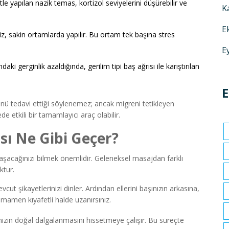
yetle yapılan nazik temas, kortizol seviyelerini düşürebilir ve
K
E
z, sakin ortamlarda yapılır. Bu ortam tek başına stres
E
i gerginlik azaldığında, gerilim tipi baş ağrısı ile karıştırılan
E
nü tedavi ettiği söylenemez; ancak migreni tetikleyen
e etkili bir tamamlayıcı araç olabilir.
sı Ne Gibi Geçer?
aşacağınızı bilmek önemlidir. Geleneksel masajdan farklı
ktur.
ut şikayetlerinizi dinler. Ardından ellerini başınızın arkasına,
mamen kıyafetli halde uzanırsınız.
nizin doğal dalgalanmasını hissetmeye çalışır. Bu süreçte