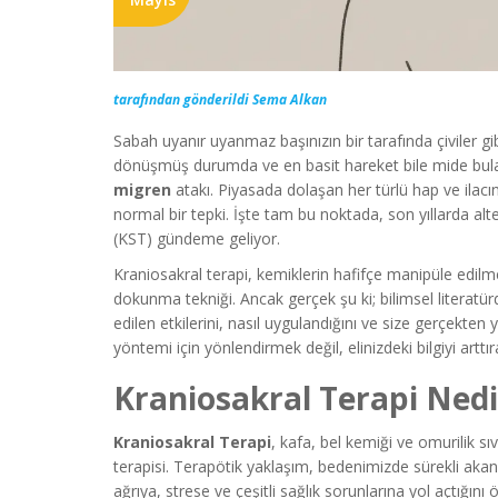
tarafından gönderildi Sema Alkan
Sabah uyanır uyanmaz başınızın bir tarafında çiviler gibi
dönüşmüş durumda ve en basit hareket bile mide bulantın
migren
atakı. Piyasada dolaşan her türlü hap ve ilac
normal bir tepki. İşte tam bu noktada, son yıllarda alt
(KST) gündeme geliyor.
Kraniosakral terapi, kemiklerin hafifçe manipüle edilmesi
dokunma tekniği. Ancak gerçek şu ki; bilimsel literatür
edilen etkilerini, nasıl uygulandığını ve size gerçekten
yöntemi için yönlendirmek değil, elinizdeki bilgiyi art
Kraniosakral Terapi Nedir
Kraniosakral Terapi
,
kafa, bel kemiği ve omurilik 
terapisi
. Terapötik yaklaşım, bedenimizde sürekli akan 
ağrıya, strese ve çeşitli sağlık sorunlarına yol açtığını 