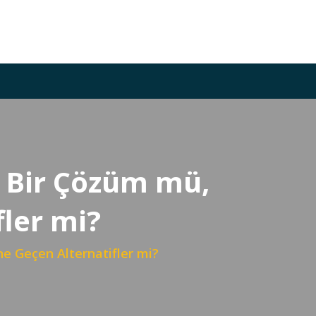
l Bir Çözüm mü,
fler mi?
ne Geçen Alternatifler mi?