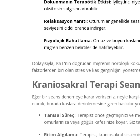
Dokunmanın Terapötik Etkisi:
İyileştirici ni
oksitosin salgısını artırabilir.
Relaksasyon Yanıtı:
Oturumlar genellikle sessi
seviyesini ciddi oranda indirger.
Fizyolojik Rahatlama:
Omuz ve boyun kaslarındak
migren benzeri belirtiler de hafifleyebilir.
Dolayısıyla, KST'nin doğrudan migrenin nörolojik kökü
faktörlerden biri olan stres ve kas gerginliğini yönetmed
Kraniosakral Terapi Sean
Eğer bir seans denemeye karar verirseniz, neyle karşıl
olarak, burada kaslara derinlemesine giren baskılar yo
Tanısal Süreç:
Terapist önce geçmişinizi ve mevc
omurlarınıza veya göğüs kafesinize koyar. Siz ta
Ritim Algılama:
Terapist, kraniosakral sistemi