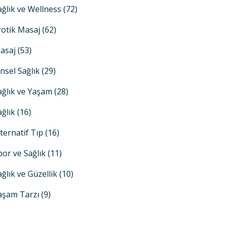
ağlık ve Wellness
(72)
rotik Masaj
(62)
asaj
(53)
insel Sağlık
(29)
ağlık ve Yaşam
(28)
ağlık
(16)
lternatif Tıp
(16)
por ve Sağlık
(11)
ağlık ve Güzellik
(10)
aşam Tarzı
(9)