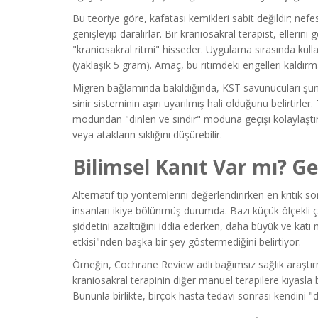
Bu teoriye göre, kafatası kemikleri sabit değildir; ne
genişleyip daralırlar. Bir kraniosakral terapist, ellerin
"kraniosakral ritmi" hisseder. Uygulama sırasında kullanıl
(yaklaşık 5 gram). Amaç, bu ritimdeki engelleri kaldır
Migren bağlamında bakıldığında, KST savunucuları şunu
sinir sisteminin aşırı uyarılmış hali olduğunu belirtirl
modundan "dinlen ve sindir" moduna geçişi kolaylaştırır
veya atakların sıklığını düşürebilir.
Bilimsel Kanıt Var mı? Ge
Alternatif tıp yöntemlerini değerlendirirken en kritik 
insanları ikiye bölünmüş durumda. Bazı küçük ölçekli ç
şiddetini azalttığını iddia ederken, daha büyük ve katı
etkisi"nden başka bir şey göstermediğini belirtiyor.
Örneğin, Cochrane Review adlı bağımsız sağlık araştır
kraniosakral terapinin diğer manuel terapilere kıyasla b
Bununla birlikte, birçok hasta tedavi sonrası kendini "d