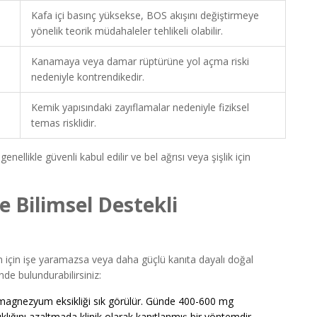
Kafa içi basınç yüksekse, BOS akışını değiştirmeye
yönelik teorik müdahaleler tehlikeli olabilir.
Kanamaya veya damar rüptürüne yol açma riski
nedeniyle kontrendikedir.
Kemik yapısındaki zayıflamalar nedeniyle fiziksel
temas risklidir.
genellikle güvenli kabul edilir ve bel ağrısı veya şişlik için
e Bilimsel Destekli
in için işe yaramazsa veya daha güçlü kanıta dayalı doğal
de bulundurabilirsiniz:
magnezyum eksikliği sık görülür. Günde 400-600 mg
klığını azaltmada klinik olarak kanıtlanmış bir yöntemdir.