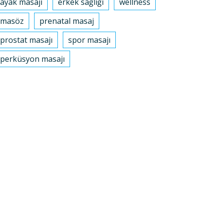
ayak masajı
erkek sağlığı
wellness
masöz
prenatal masaj
prostat masajı
spor masajı
perküsyon masajı