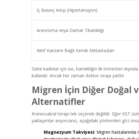
İç Basınç Artışı (Hipertansiyon)
Anevrizma veya Damar Tıkanıklığı
Aktif Kansere Bağlı Kemik Metastazları
Gebe kadınlar için ise, hamileliğin ilk trimesteri dışında 
kullanılır. Ancak her zaman doktor onayı şarttır.
Migren İçin Diğer Doğal v
Alternatifler
Kraniosakral terapi tek seçenek değildir. Eğer KST siz
yaklaşımlar arıyorsanız, aşağıdaki yöntemleri göz önün
Magnezyum Takviyesi:
Migren hastalarında 
magnezyum sitrat veya glisinat takviyesi, atak sı