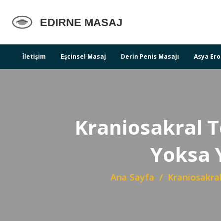
İletişim
Eşcinsel Masaj
Derin Penis Masajı
Asya Ero
Kraniosakral T
Yoksa Y
Ana Sayfa
Kraniosakral