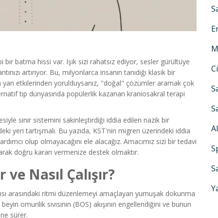
S
E
M
 bir batma hissi var. Işık sizi rahatsız ediyor, sesler gürültüye
C
ızı artırıyor. Bu, milyonlarca insanın tanıdığı klasik bir
ın yan etkilerinden yorulduysanız, "doğal" çözümler aramak çok
S
ernatif tıp dünyasında popülerlik kazanan kraniosakral terapi
S
yle sinir sistemini sakinleştirdiği iddia edilen nazik bir
A
deki yeri tartışmalı. Bu yazıda, KST'nin migren üzerindeki iddia
 yardımcı olup olmayacağını ele alacağız. Amacımız sizi bir tedavi
S
tırarak doğru kararı vermenize destek olmaktır.
S
 ve Nasıl Çalışır?
Y
sıvısı arasındaki ritmi düzenlemeyi amaçlayan yumuşak dokunma
beyin omurilik sıvısının (BOS) akışının engellendiğini ve bunun
öne sürer.