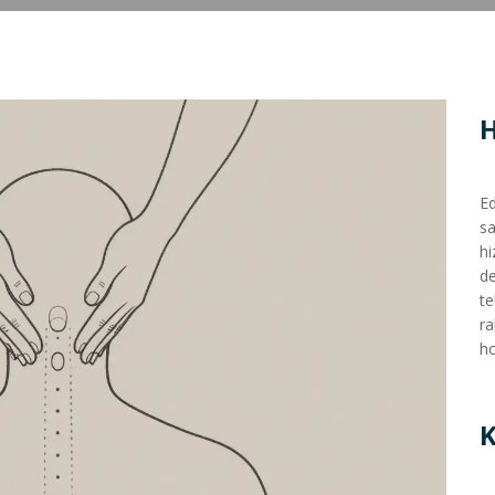
Ed
sa
hi
de
te
ra
ho
K