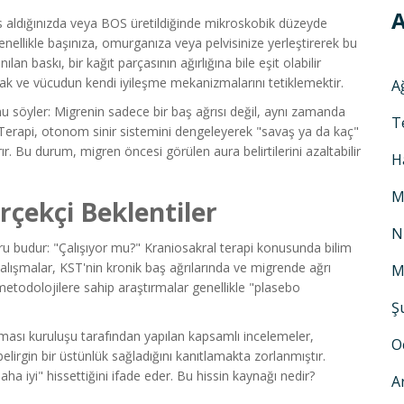
A
fes aldığınızda veya BOS üretildiğinde mikroskobik düzeyde
i genellikle başınıza, omurganıza veya pelvisinize yerleştirerek bu
an baskı, bir kağıt parçasının ağırlığına bile eşit olabilir
mak ve vücudun kendi iyileşme mekanizmalarını tetiklemektir.
A
 söyler: Migrenin sadece bir baş ağrısı değil, aynı zamanda
T
er. Terapi, otonom sinir sistemini dengeleyerek "savaş ya da kaç"
. Bu durum, migren öncesi görülen aura belirtilerini azaltabilir
H
M
rçekçi Beklentiler
N
soru budur: "Çalışıyor mu?" Kraniosakral terapi konusunda bilim
alışmalar, KST'nin kronik baş ağrılarında ve migrende ağrı
M
 metodolojilere sahip araştırmalar genellikle "plasebo
Ş
ması kuruluşu tarafından yapılan kapsamlı incelemeler,
O
elirgin bir üstünlük sağladığını kanıtlamakta zorlanmıştır.
aha iyi" hissettiğini ifade eder. Bu hissin kaynağı nedir?
A