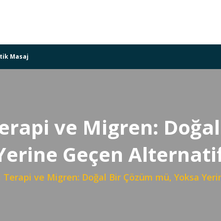
tik Masaj
erapi ve Migren: Doğa
erine Geçen Alternati
 Terapi ve Migren: Doğal Bir Çözüm mü, Yoksa Yeri