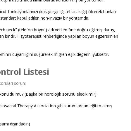
ut fonksiyonlarınızı (kas gerginliği, el sıcaklığı) ölçerek bunları
standart kabul edilen non-invaziv bir yöntemdir.
ch neck" (telefon boynu) adı verilen öne doğru eğilmiş duruş,
n biridir. Fizyoterapist rehberliğinde yapılan boyun egzersimleri
eminin duyarlılığını düşürerek migren eşik değerini yükseltir.
trol Listesi
oruları sorun:
konuldu mu? (Başka bir nörolojik sorunu eledik mi?)
raniosacral Therapy Association gibi kurumlardan eğitim almış
amı dışındadır.)