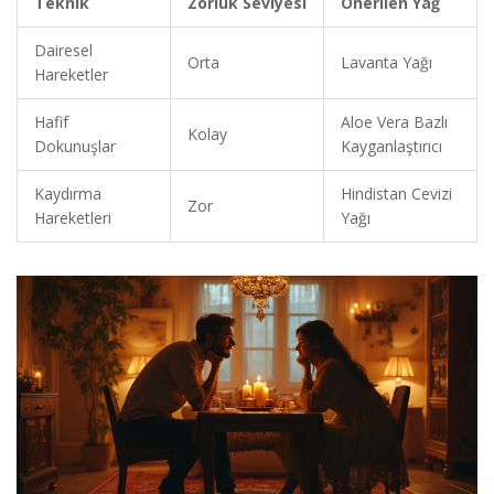
Teknik
Zorluk Seviyesi
Önerilen Yağ
Dairesel
Orta
Lavanta Yağı
Hareketler
Hafif
Aloe Vera Bazlı
Kolay
Dokunuşlar
Kayganlaştırıcı
Kaydırma
Hindistan Cevizi
Zor
Hareketleri
Yağı