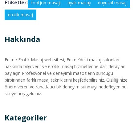
Etiketler:
footjob masajı
ayak masajı
duyusal masaj
erotik masaj
Hakkında
Edirne Erotik Masaj web sitesi, Edirne'deki masaj salonları
hakkında bilgi verir ve erotik masaj hizmetlerine dair detayları
paylaşır. Profesyonel ve deneyimli masözlerin sunduğu
birbirinden farklı masaj tekniklerini keşfedebilirsiniz. Gizliliğinize
önem veren ve rahatlatıcı bir deneyim sunmayı hedefleyen bu
siteye hoş geldiniz.
Kategoriler