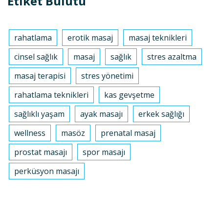
Etiket Bulutu
rahatlama
erotik masaj
masaj teknikleri
cinsel sağlık
masaj
sağlık
stres azaltma
masaj terapisi
stres yönetimi
rahatlama teknikleri
kas gevşetme
sağlıklı yaşam
ayak masajı
erkek sağlığı
wellness
masöz
prenatal masaj
prostat masajı
spor masajı
perküsyon masajı