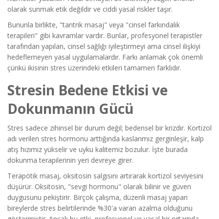
olarak sunmak etik değildir ve ciddi yasal riskler taşır.
Bununla birlikte, "tantrik masaj" veya "cinsel farkındalık
terapileri" gibi kavramlar vardır. Bunlar, profesyonel terapistler
tarafından yapılan, cinsel sağlığı iyileştirmeyi ama cinsel ilişkiyi
hedeflemeyen yasal uygulamalardır. Farkı anlamak çok önemli
çünkü ikisinin stres üzerindeki etkileri tamamen farklıdır.
Stresin Bedene Etkisi ve
Dokunmanın Gücü
Stres sadece zihinsel bir durum değil; bedensel bir krizdir. Kortizol
adı verilen stres hormonu arttığında kaslarımız gerginleşir, kalp
atış hızımız yükselir ve uyku kalitemiz bozulur. İşte burada
dokunma terapilerinin yeri devreye girer.
Terapötik masaj
, oksitosin salgısını artırarak kortizol seviyesini
düşürür. Oksitosin, "sevgi hormonu" olarak bilinir ve güven
duygusunu pekiştirir. Birçok çalışma, düzenli masaj yapan
bireylerde stres belirtilerinde %30'a varan azalma olduğunu
göstermiştir. Ancak bu etki, profesyonel ve yasal bir ortamda