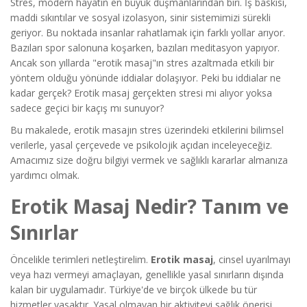
Stres, modern hayatın en büyük düşmanlarından biri. İş baskısı,
maddi sıkıntılar ve sosyal izolasyon, sinir sistemimizi sürekli
geriyor. Bu noktada insanlar rahatlamak için farklı yollar arıyor.
Bazıları spor salonuna koşarken, bazıları meditasyon yapıyor.
Ancak son yıllarda "erotik masaj"ın stres azaltmada etkili bir
yöntem olduğu yönünde iddialar dolaşıyor. Peki bu iddialar ne
kadar gerçek? Erotik masaj gerçekten stresi mi alıyor yoksa
sadece geçici bir kaçış mı sunuyor?
Bu makalede, erotik masajın stres üzerindeki etkilerini bilimsel
verilerle, yasal çerçevede ve psikolojik açıdan inceleyeceğiz.
Amacımız size doğru bilgiyi vermek ve sağlıklı kararlar almanıza
yardımcı olmak.
Erotik Masaj Nedir? Tanım ve
Sınırlar
Öncelikle terimleri netleştirelim.
Erotik masaj
, cinsel uyarılmayı
veya hazı vermeyi amaçlayan, genellikle yasal sınırların dışında
kalan bir uygulamadır. Türkiye'de ve birçok ülkede bu tür
hizmetler yasaktır. Yasal olmayan bir aktiviteyi sağlık önerisi