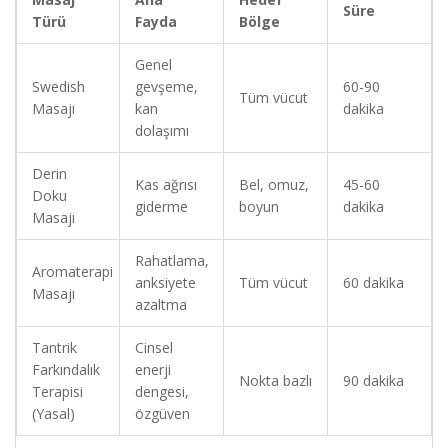
Süre
Türü
Fayda
Bölge
Genel
Swedish
gevşeme,
60-90
Tüm vücut
Masajı
kan
dakika
dolaşımı
Derin
Kas ağrısı
Bel, omuz,
45-60
Doku
giderme
boyun
dakika
Masajı
Rahatlama,
Aromaterapi
anksiyete
Tüm vücut
60 dakika
Masajı
azaltma
Tantrik
Cinsel
Farkındalık
enerji
Nokta bazlı
90 dakika
Terapisi
dengesi,
(Yasal)
özgüven