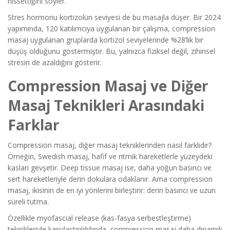
hissettiğini söyler.
Stres hormonu kortizolün seviyesi de bu masajla düşer. Bir 2024
yapımında, 120 katılımcıya uygulanan bir çalışma, compression
masaj uygulanan gruplarda kortizol seviyelerinde %28’lik bir
düşüş olduğunu göstermiştir. Bu, yalnızca fiziksel değil, zihinsel
stresin de azaldığını gösterir.
Compression Masaj ve Diğer
Masaj Teknikleri Arasındaki
Farklar
Compression masaj, diğer masaj tekniklerinden nasıl farklıdır?
Örneğin, Swedish masaj, hafif ve ritmik hareketlerle yüzeydeki
kasları gevşetir. Deep tissue masaj ise, daha yoğun basıncı ve
sert hareketleriyle derin dokulara odaklanır. Ama compression
masaj, ikisinin de en iyi yönlerini birleştirir: derin basıncı ve uzun
süreli tutma.
Özellikle myofascial release (kas-fasya serbestleştirme)
teknikleriyle karşılaştırıldığında, compression masaj daha dinamik