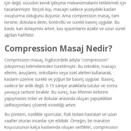
için değil, vücudun kendi iyileşme mekanizmalarını tetiklemek için
tasarlanmıştır. Birçok kişi, masajın sadece yüzeydeki kasları
ovuşturma olduğunu düşünür. Ama compression masaj, tam
tersine, dokulara derin, kontrollü ve sürekli basınç uygular. Bu
baskı, kan dolaşımını artırır, kas spazmlarını azaltır ve uzun süreli
ağrıları hafifletir.
Compression Masaj Nedir?
Compression masaj, İngilizce’deki adıyla “compression”
(sıkıştırma) kelimelerinden türetilmiştir. Bu teknikte, masajcı
ellerini, avuçlarını, önkollarını veya özel aletleri kullanarak,
kasların üzerine sürekli ve yoğun bir basınç uygular. Basınç,
sadece bir anlık değil, 5-15 saniye aralıklarla tutulur ve sonra
yavaşça serbest bırakılır. Bu süreç, kas liflerinin birbirine
yapışmasını önler ve dokular arasında oluşan yapışıklıkları
(adhezyonları) çözerek esnekliği artırır.
Bu yöntem, özellikle sporcular, fizik tedavi hastaları ve uzun
saatler oturan insanlar için etkilidir. Örneğin, bir maraton
koşucusunun kalça kaslarında oluşan sertlikler, compression