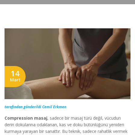
14
Mart
tarafından gönderildi Cemil Erkmen
Compression masaj
, sadece bir masaj türü değil, vücudun
derin dokularına odaklanan, kas ve doku bütünlüğünü yeniden
kurmaya yarayan bir sanattır. Bu teknik, sadece rahatlık vermek