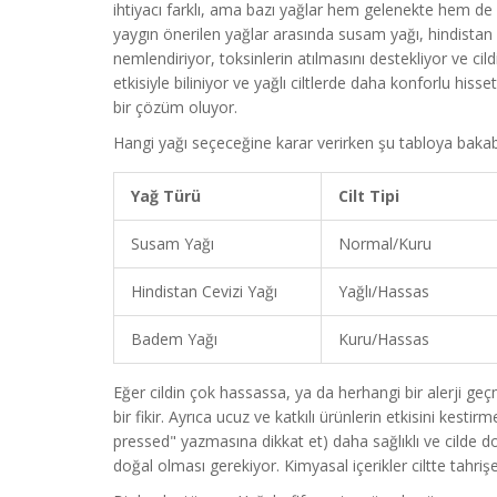
ihtiyacı farklı, ama bazı yağlar hem gelenekte hem de
yaygın önerilen yağlar arasında susam yağı, hindistan
nemlendiriyor, toksinlerin atılmasını destekliyor ve cildi
etkisiyle biliniyor ve yağlı ciltlerde daha konforlu his
bir çözüm oluyor.
Hangi yağı seçeceğine karar verirken şu tabloya bakabi
Yağ Türü
Cilt Tipi
Susam Yağı
Normal/Kuru
Hindistan Cevizi Yağı
Yağlı/Hassas
Badem Yağı
Kuru/Hassas
Eğer cildin çok hassassa, ya da herhangi bir alerji ge
bir fikir. Ayrıca ucuz ve katkılı ürünlerin etkisini kesti
pressed" yazmasına dikkat et) daha sağlıklı ve cilde 
doğal olması gerekiyor. Kimyasal içerikler ciltte tahrişe