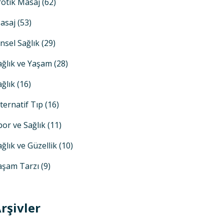
rotik Masaj
(62)
asaj
(53)
insel Sağlık
(29)
ağlık ve Yaşam
(28)
ağlık
(16)
lternatif Tıp
(16)
por ve Sağlık
(11)
ağlık ve Güzellik
(10)
aşam Tarzı
(9)
rşivler