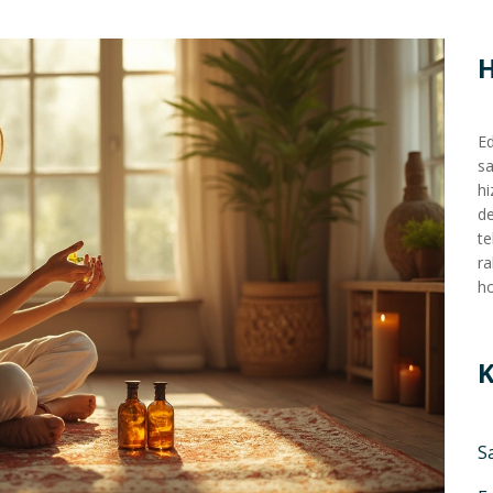
Ed
sa
hi
de
te
ra
ho
K
S