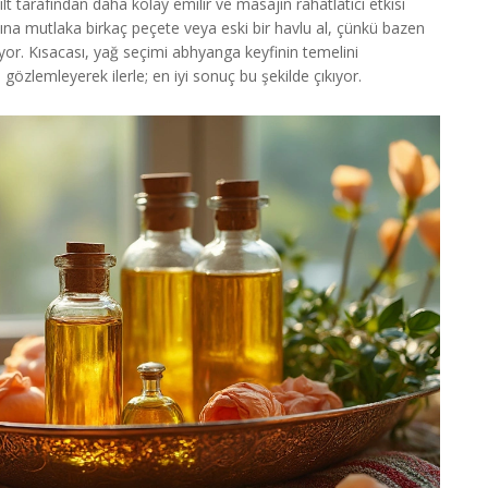
lt tarafından daha kolay emilir ve masajın rahatlatıcı etkisi
Yanına mutlaka birkaç peçete veya eski bir havlu al, çünkü bazen
liyor. Kısacası, yağ seçimi abhyanga keyfinin temelini
özlemleyerek ilerle; en iyi sonuç bu şekilde çıkıyor.