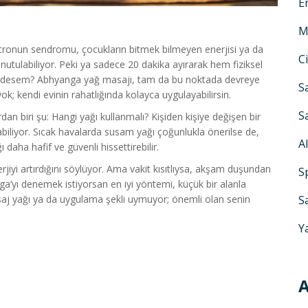
E
M
atronun sendromu, çocukların bitmek bilmeyen enerjisi ya da
C
tulabiliyor. Peki ya sadece 20 dakika ayırarak hem fiziksel
ar desem? Abhyanga yağ masajı, tam da bu noktada devreye
S
k; kendi evinin rahatlığında kolayca uygulayabilirsin.
S
 biri şu: Hangi yağı kullanmalı? Kişiden kişiye değişen bir
olabiliyor. Sıcak havalarda susam yağı çoğunlukla önerilse de,
A
 daha hafif ve güvenli hissettirebilir.
iyi artırdığını söylüyor. Ama vakit kısıtlıysa, akşam duşundan
S
ga’yı denemek istiyorsan en iyi yöntemi, küçük bir alanla
saj yağı ya da uygulama şekli uymuyor; önemli olan senin
S
Y
A