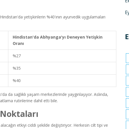
E
E
indistan'da yetişkinlerin %40'ının ayurvedik uygulamaları
E
Hindistan'da Abhyanga'yı Deneyen Yetişkin
Oranı
%27
%35
%40
da da sağlıklı yaşam merkezlerinde yaygınlaşıyor. Aslında,
ama rutinlerine dahil etti bile.
 Noktaları
ağın etkiyi ciddi şekilde değiştiriyor. Herkesin cilt tipi ve