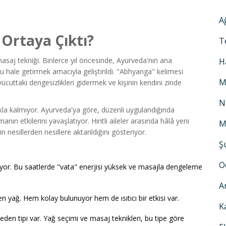
A
Ortaya Çıktı?
T
saj tekniği. Binlerce yıl öncesinde, Ayurveda'nın ana
H
 hale getirmek amacıyla geliştirildi. "Abhyanga" kelimesi
M
cuttaki dengesizlikleri gidermek ve kişinin kendini zinde
N
a kalmıyor. Ayurveda'ya göre, düzenli uygulandığında
manın etkilerini yavaşlatıyor. Hintli aileler arasında hâlâ yeni
M
nesillerden nesillere aktarıldığını gösteriyor.
Ş
O
ıyor. Bu saatlerde "vata" enerjisi yüksek ve masajla dengeleme
A
n yağ. Hem kolay bulunuyor hem de ısıtıcı bir etkisi var.
K
eden tipi var. Yağ seçimi ve masaj teknikleri, bu tipe göre