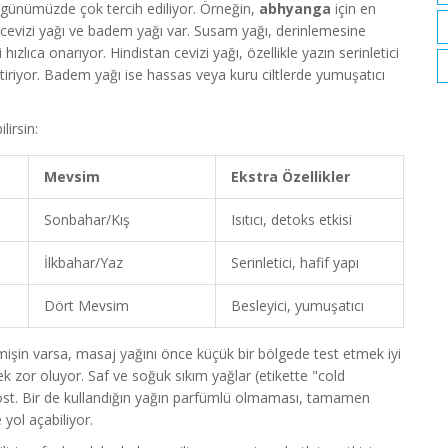
 günümüzde çok tercih ediliyor. Örneğin,
abhyanga
için en
 cevizi yağı ve badem yağı var. Susam yağı, derinlemesine
 hızlıca onarıyor. Hindistan cevizi yağı, özellikle yazın serinletici
settiriyor. Badem yağı ise hassas veya kuru ciltlerde yumuşatıcı
lirsin:
Mevsim
Ekstra Özellikler
Sonbahar/Kış
Isıtıcı, detoks etkisi
İlkbahar/Yaz
Serinletici, hafif yapı
Dört Mevsim
Besleyici, yumuşatıcı
çmişin varsa, masaj yağını önce küçük bir bölgede test etmek iyi
rmek zor oluyor. Saf ve soğuk sıkım yağlar (etikette "cold
dost. Bir de kullandığın yağın parfümlü olmaması, tamamen
 yol açabiliyor.