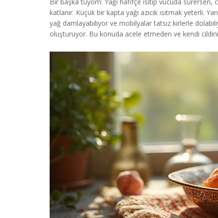
Bir başka tüyom: Yağı hafifçe ısıtıp vücuda sürersen, ci
katlanır. Küçük bir kapta yağı azıcık ısıtmak yeterli. 
yağ damlayabiliyor ve mobilyalar tatsız kirlerle dolabi
oluşturuyor. Bu konuda acele etmeden ve kendi cildini g