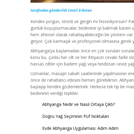
tarafından gönderildi Cemil Erkmen
Kendini yorgun, stresli ve gergin mi hissediyorsun? P
günlük koşuşturmacalar; bedenine iyi bakmak bazen unu
hem zihinsel olarak rahatlayabileceğin bir yöntem v
giriyor. Çok karmaşık ve profesyonel olmasına gerek yo
Abhyanga’ya başlamadan önce en çok sorulan sorulardan
konu bu, çünkü her cilt ve her ihtiyacın cevabı farklı 
hassas ciltler için badem yağı veya hindistan cevizi yağı
Uzmanlar, masajın sabah saatlerinde yapılmasının enerj
önce de rahatlatıcı etkisini hemen görebilirsin. Abhyan
başlayıp kendini gözlemlemek. Herkese tek tip bir ma
bedeninin verdiği tepkiler.
Abhyanga Nedir ve Nasıl Ortaya Çıktı?
Doğru Yağ Seçiminin Püf Noktaları
Evde Abhyanga Uygulaması: Adım Adım