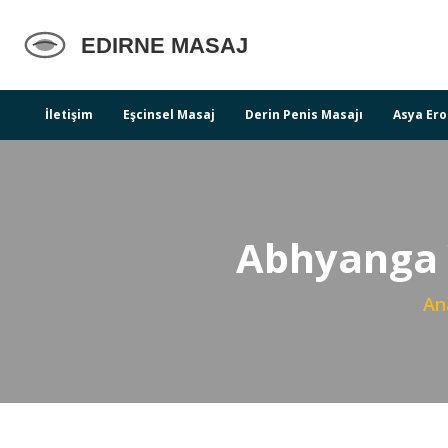
İletişim
Eşcinsel Masaj
Derin Penis Masajı
Asya Ero
Abhyanga Y
An