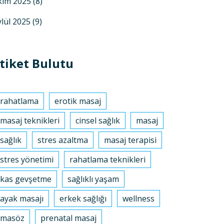
kim 2025
(8)
ylül 2025
(9)
tiket Bulutu
rahatlama
erotik masaj
masaj teknikleri
cinsel sağlık
masaj
sağlık
stres azaltma
masaj terapisi
stres yönetimi
rahatlama teknikleri
kas gevşetme
sağlıklı yaşam
ayak masajı
erkek sağlığı
wellness
masöz
prenatal masaj