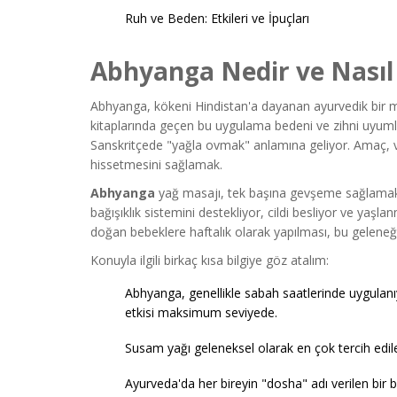
Ruh ve Beden: Etkileri ve İpuçları
Abhyanga Nedir ve Nasıl 
Abhyanga, kökeni Hindistan'a dayanan ayurvedik bir ma
kitaplarında geçen bu uygulama bedeni ve zihni uyumlu
Sanskritçede "yağla ovmak" anlamına geliyor. Amaç, vü
hissetmesini sağlamak.
Abhyanga
yağ masajı, tek başına gevşeme sağlamakl
bağışıklık sistemini destekliyor, cildi besliyor ve yaşlan
doğan bebeklere haftalık olarak yapılması, bu geleneğin 
Konuyla ilgili birkaç kısa bilgiye göz atalım:
Abhyanga, genellikle sabah saatlerinde uygulan
etkisi maksimum seviyede.
Susam yağı geleneksel olarak en çok tercih edile
Ayurveda'da her bireyin "dosha" adı verilen bir b