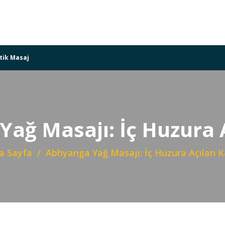
tik Masaj
ağ Masajı: İç Huzura 
a Sayfa
Abhyanga Yağ Masajı: İç Huzura Açılan K