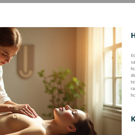
Ed
sa
hi
de
te
ra
ho
K