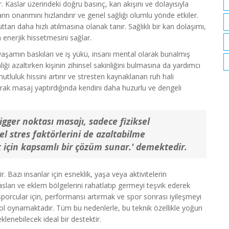
. Kaslar üzerindeki doğru basınç, kan akışını ve dolayısıyla
arın onarımını hızlandırır ve genel sağlığı olumlu yönde etkiler.
tan daha hızlı atılmasına olanak tanır. Sağlıklı bir kan dolaşımı,
a enerjik hissetmesini sağlar.
k yaşamın baskıları ve iş yükü, insanı mental olarak bunalmış
liği azaltırken kişinin zihinsel sakinliğini bulmasına da yardımcı
tluluk hissini artırır ve stresten kaynaklanan ruh hali
larak masaj yaptırdığında kendini daha huzurlu ve dengeli
rigger noktası masajı, sadece fiziksel
el stres faktörlerini de azaltabilme
ik için kapsamlı bir çözüm sunar.' demektedir.
r. Bazı insanlar için esneklik, yaşa veya aktivitelerin
sları ve eklem bölgelerini rahatlatıp germeyi teşvik ederek
e sporcular için, performansı artırmak ve spor sonrası iyileşmeyi
ol oynamaktadır. Tüm bu nedenlerle, bu teknik özellikle yoğun
klenebilecek ideal bir destektir.