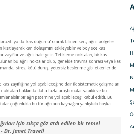
A
A
T
'fibrozit' ya da 'kas düğümü' olarak bilinen sert, ağrılı bölgeler
 kısıtlayarak kan dolaşımını etkileyebilir ve böylece kas
H
r zayıflar ve ağrılı hale gelir. Tetikleme noktaları, bir kas
lunan bu ağrılı noktalar olup, genelde travma sonrası veya kas
M
ı zamanda, stres, kötü duruş, yetersiz beslenme gibi etkenler de
N
e kas zayıflığına yol açabileceğine dair ilk sistematik çalışmaları
M
er noktaları hakkında daha fazla araştırmalar yapıldı ve bu
lanabilir bir ağrı paternine yol açabileceği kabul edildi. Bu
Ş
alar çoğunlukla bu tür ağrıların kaynağını yanlışlıkla başka
O
ğrıları için sıkça göz ardı edilen bir temel
A
- Dr. Janet Travell