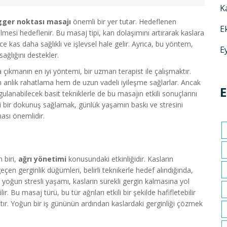
K
gger noktası masajı
önemli bir yer tutar. Hedeflenen
E
lmesi hedeflenir. Bu masaj tipi, kan dolaşımını artırarak kaslara
ce kas daha sağlıklı ve işlevsel hale gelir. Ayrıca, bu yöntem,
E
sağlığını destekler.
a çıkmanın en iyi yöntemi, bir uzman terapist ile çalışmaktır.
 anlık rahatlama hem de uzun vadeli iyileşme sağlarlar. Ancak
E
lanabilecek basit tekniklerle de bu masajın etkili sonuçlarını
bir dokunuş sağlamak, günlük yaşamın baskı ve stresini
ası önemlidir.
 biri,
ağrı yönetimi
konusundaki etkinliğidir. Kasların
çen gerginlik düğümleri, belirli teknikerle hedef alındığında,
oğun stresli yaşamı, kasların sürekli gergin kalmasına yol
r. Bu masaj türü, bu tür ağrıları etkili bir şekilde hafifletebilir
tır. Yoğun bir iş gününün ardından kaslardaki gerginliği çözmek