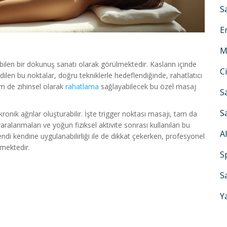
S
E
M
ilen bir dokunuş sanatı olarak görülmektedir. Kasların içinde
C
dilen bu noktalar, doğru tekniklerle hedeflendiğinde, rahatlatıcı
hem de zihinsel olarak
rahatlama
sağlayabilecek bu özel masaj
S
S
ronik ağrılar oluşturabilir. İşte trigger noktası masajı, tam da
ralanmaları ve yoğun fiziksel aktivite sonrası kullanılan bu
A
ndi kendine uygulanabilirliği ile de dikkat çekerken, profesyonel
lmektedir.
S
S
Y