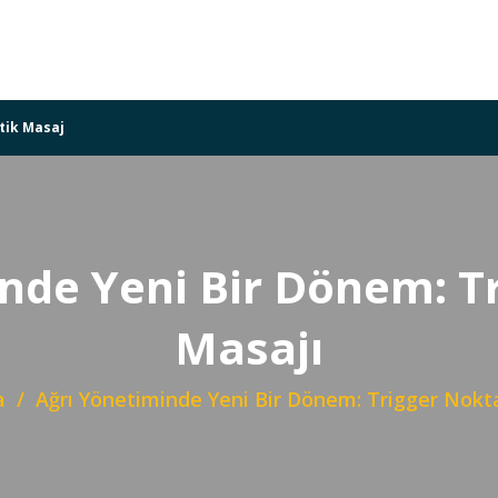
tik Masaj
nde Yeni Bir Dönem: T
Masajı
a
Ağrı Yönetiminde Yeni Bir Dönem: Trigger Nokt