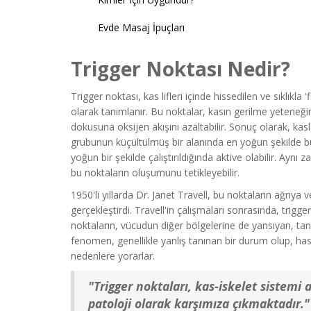
Evde Masaj İpuçları
Trigger Noktası Nedir?
Trigger noktası, kas lifleri içinde hissedilen ve sıklıkla 
olarak tanımlanır. Bu noktalar, kasın gerilme yeteneğini
dokusuna oksijen akışını azaltabilir. Sonuç olarak, kasla
grubunun küçültülmüş bir alanında en yoğun şekilde bu
yoğun bir şekilde çalıştırıldığında aktive olabilir. Ayn
bu noktaların oluşumunu tetikleyebilir.
1950'li yıllarda Dr. Janet Travell, bu noktaların ağrıya v
gerçekleştirdi. Travell'in çalışmaları sonrasında, trigg
noktaların, vücudun diğer bölgelerine de yansıyan, tanım
fenomen, genellikle yanlış tanınan bir durum olup, hast
nedenlere yorarlar.
"Trigger noktaları, kas-iskelet sistemi a
patoloji olarak karşımıza çıkmaktadır." 