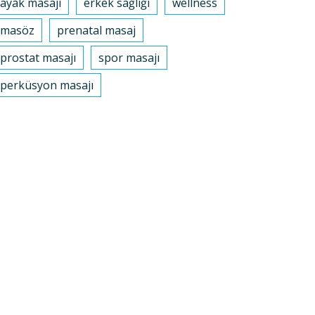
ayak masajı
erkek sağlığı
wellness
masöz
prenatal masaj
prostat masajı
spor masajı
perküsyon masajı