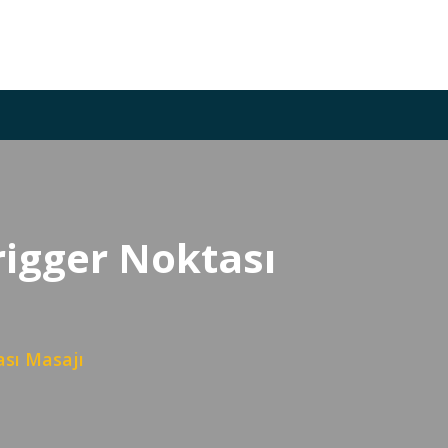
rigger Noktası
ası Masajı