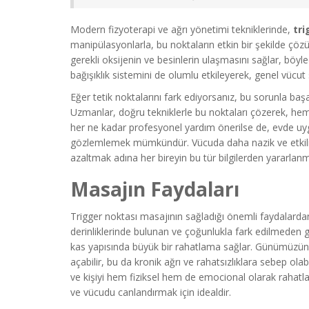
Modern fizyoterapi ve ağrı yönetimi tekniklerinde,
tri
manipülasyonlarla, bu noktaların etkin bir şekilde çözü
gerekli oksijenin ve besinlerin ulaşmasını sağlar, böyle
bağışıklık sistemini de olumlu etkileyerek, genel vücut 
Eğer tetik noktalarını fark ediyorsanız, bu sorunla baş
Uzmanlar, doğru tekniklerle bu noktaları çözerek, hem
her ne kadar profesyonel yardım önerilse de, evde uygu
gözlemlemek mümkündür. Vücuda daha nazik ve etkili 
azaltmak adına her bireyin bu tür bilgilerden yararlanm
Masajın Faydaları
Trigger noktası masajının sağladığı önemli faydalardan
derinliklerinde bulunan ve çoğunlukla fark edilmeden ge
kas yapısında büyük bir rahatlama sağlar. Günümüzün y
açabilir, bu da kronik ağrı ve rahatsızlıklara sebep olabili
ve kişiyi hem fiziksel hem de emocional olarak rahatla
ve vücudu canlandırmak için idealdir.