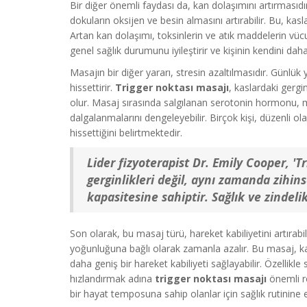
Bir diğer önemli faydası da, kan dolaşımını artırmasıdır
dokuların oksijen ve besin almasını artırabilir. Bu, kasl
Artan kan dolaşımı, toksinlerin ve atık maddelerin vücut
genel sağlık durumunu iyileştirir ve kişinin kendini dah
Masajın bir diğer yararı, stresin azaltılmasıdır. Günlü
hissettirir.
Trigger noktası masajı
, kaslardaki gergin
olur. Masaj sırasında salgılanan serotonin hormonu, mu
dalgalanmalarını dengeleyebilir. Birçok kişi, düzenli o
hissettiğini belirtmektedir.
Lider fizyoterapist Dr. Emily Cooper, 'T
gerginlikleri değil, aynı zamanda zihins
kapasitesine sahiptir. Sağlık ve zindel
Son olarak, bu masaj türü, hareket kabiliyetini artırabili
yoğunluğuna bağlı olarak zamanla azalır. Bu masaj, ka
daha geniş bir hareket kabiliyeti sağlayabilir. Özellikl
hızlandırmak adına
trigger noktası masajı
önemli r
bir hayat temposuna sahip olanlar için sağlık rutinine e