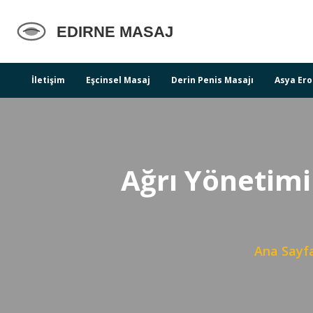
İletişim
Eşcinsel Masaj
Derin Penis Masajı
Asya Ero
Ağrı Yönetimi
Ana Sayf