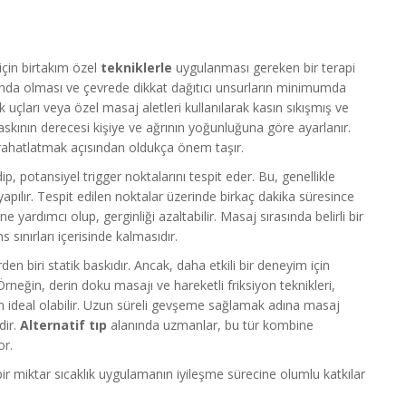
için birtakım özel
tekniklerle
uygulanması gereken bir terapi
onda olması ve çevrede dikkat dağıtıcı unsurların minimumda
 uçları veya özel masaj aletleri kullanılarak kasın sıkışmış ve
skının derecesi kişiye ve ağrının yoğunluğuna göre ayarlanır.
rahatlatmak açısından oldukça önem taşır.
, potansiyel trigger noktalarını tespit eder. Bu, genellikle
apılır. Tespit edilen noktalar üzerinde birkaç dakika süresince
yardımcı olup, gerginliği azaltabilir. Masaj sırasında belirli bir
 sınırları içerisinde kalmasıdır.
n biri statik baskıdır. Ancak, daha etkili bir deneyim için
 Örneğin, derin doku masajı ve hareketli friksiyon teknikleri,
çin ideal olabilir. Uzun süreli gevşeme sağlamak adına masaj
dir.
Alternatif tıp
alanında uzmanlar, bu tür kombine
or.
 miktar sıcaklık uygulamanın iyileşme sürecine olumlu katkılar