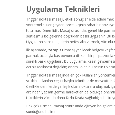
Uygulama Teknikleri
Trigger noktası masajı, etkili sonuçlar elde edebilmek 
yöntemidir. Her şeyden önce, kişinin rahat bir pozisy
tutulması önemlidir. Masaj sırasında, genellikle parmak
sertleşmiş bölgelerine doğrudan baskı uygulanır. Bu ba
Uygulama sırasında, derin nefes alıp vermek, vücudu 
İlk aşamada,
terapist
masaj yapılacak bölgeyi keşfedip
parmak uçlarıyla kas boyunca dikkatli bir palpasyonla y
sürekli baskı uygulanır. Bu uygulama, kasın gevşemesine 
acı hissedilmesi doğaldır; önemli olan bu acının tolerans
Trigger noktası masajında en çok kullanılan yöntemlerde
sıklıkla kullanılan çeşitli başka teknikler de mevcuttur.
özellikle derinlerde yerleşiķ olan noktalara ulaşmak i
ardından yapılan germe hareketleri de oldukça önemli
tekniklerin vücuda daha fazla fayda sağladığını belirtiy
Pek çok uzman, masaj sonrasında ağrıyan bölgelere bir
sunduğunu belirtir.