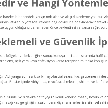
edir ve Hangi Yöntemle
 ve hareketle bedendeki gergin noktaları ve akışı düzenleme yoludur. 
arımını etkiler. Myofascial release bağ dokusuna odaklanarak hareket açık
size uygun olduğunu denemeden önce beklentinizi ve varsa sağlık sorunl
klemeli ve Güvenlik İp
sas bölgeler ve beklediğiniz sonuç konuşulur. Terapi sırasında hafif çekm
n problemi, açık yara veya enfeksiyon varsa terapistle mutlaka konuşun.
neğin Abhyanga sonrası kısa bir myofascial seansı kas gevşemesini deste
i sağlar. Bu site içinde Abhyanga, myofascial release, shiatsu ve lenf drena
irsiniz. Günde 5-10 dakika hafif yağ ile kendi kendine masaj, boyun ve o
 masajı kas gerginliğini azaltır; derin diyafram nefesi ise zihinsel sakinl