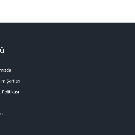
ü
mızda
ım Şartları
k Politikası
im