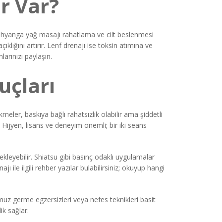
r Var?
Abhyanga yağ masajı rahatlama ve cilt beslenmesi
lığını artırır. Lenf drenajı ise toksin atımına ve
arınızı paylaşın.
uçları
eler, baskıya bağlı rahatsızlık olabilir ama şiddetli
 Hijyen, lisans ve deneyim önemli; bir iki seans
kleyebilir. Shiatsu gibi basınç odaklı uygulamalar
jı ile ilgili rehber yazılar bulabilirsiniz; okuyup hangi
muz germe egzersizleri veya nefes teknikleri basit
ik sağlar.