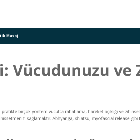
tik Masaj
si: Vücudunuzu ve 
ma pratikte birçok yöntem vücutta rahatlama, hareket açıklığı ve zihinsel
ssetmenizi sağlamaktır. Abhyanga, shiatsu, myofascial release gibi te