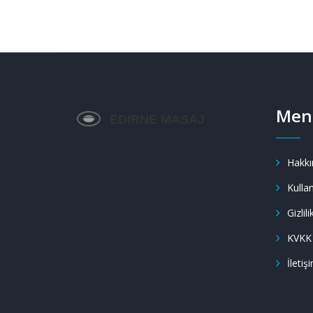
Men
Hakkı
Kullan
Gizlili
KVKK
İletiş