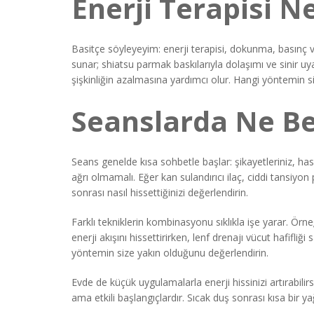
Enerji Terapisi N
Basitçe söyleyeyim: enerji terapisi, dokunma, basınç
sunar; shiatsu parmak baskılarıyla dolaşımı ve sinir uy
şişkinliğin azalmasına yardımcı olur. Hangi yöntemin 
Seanslarda Ne Be
Seans genelde kısa sohbetle başlar: şikayetleriniz, has
ağrı olmamalı. Eğer kan sulandırıcı ilaç, ciddi tansiyo
sonrası nasıl hissettiğinizi değerlendirin.
Farklı tekniklerin kombinasyonu sıklıkla işe yarar. Ör
enerji akışını hissettirirken, lenf drenajı vücut hafifliğ
yöntemin size yakın olduğunu değerlendirin.
Evde de küçük uygulamalarla enerji hissinizi artırabil
ama etkili başlangıçlardır. Sıcak duş sonrası kısa bir yağ