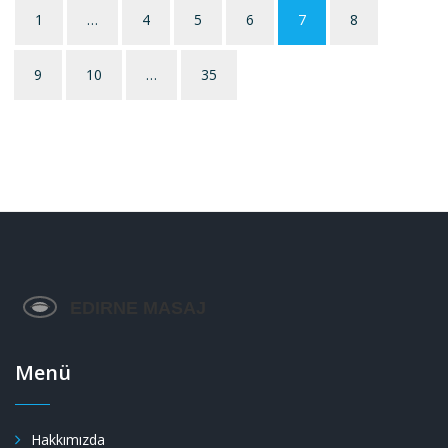
1
…
4
5
6
7
8
9
10
…
35
Menü
Hakkımızda