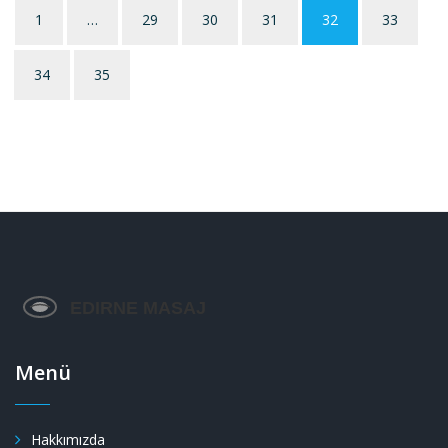
1
…
29
30
31
32
33
34
35
Menü
Hakkımızda