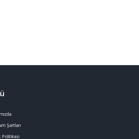
ü
mızda
ım Şartları
k Politikası