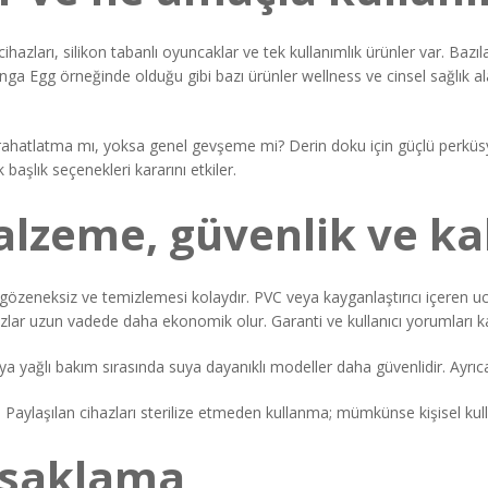
ihazları, silikon tabanlı oyuncaklar ve tek kullanımlık ürünler var. Baz
 Tenga Egg örneğinde olduğu gibi bazı ürünler wellness ve cinsel sağlık al
 rahatlatma mı, yoksa genel gevşeme mi? Derin doku için güçlü perküsyo
 başlık seçenekleri kararını etkiler.
alzeme, güvenlik ve kal
gözeneksiz ve temizlemesi kolaydır. PVC veya kayganlaştırıcı içeren ucuz
ihazlar uzun vadede daha ekonomik olur. Garanti ve kullanıcı yorumları ka
a yağlı bakım sırasında suya dayanıklı modeller daha güvenlidir. Ayrıca,
Paylaşılan cihazları sterilize etmeden kullanma; mümkünse kişisel kullan
 saklama