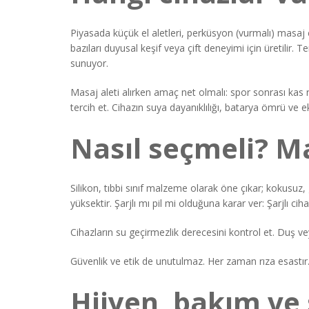
Piyasada küçük el aletleri, perküsyon (vurmalı) masaj c
bazıları duyusal keşif veya çift deneyimi için üretilir.
sunuyor.
Masaj aleti alırken amaç net olmalı: spor sonrası kas
tercih et. Cihazın suya dayanıklılığı, batarya ömrü ve ek
Nasıl seçmeli? M
Silikon, tıbbi sınıf malzeme olarak öne çıkar; kokusuz, 
yüksektir. Şarjlı mı pil mi olduğuna karar ver: Şarjlı c
Cihazların su geçirmezlik derecesini kontrol et. Duş vey
Güvenlik ve etik de unutulmaz. Her zaman rıza esastır. 
Hijyen, bakım ve