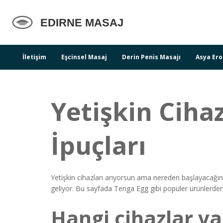
İletişim
Eşcinsel Masaj
Derin Penis Masajı
Asya Ero
Yetişkin Cihaz
İpuçları
Yetişkin cihazları arıyorsun ama nereden başlayacağını 
geliyor. Bu sayfada Tenga Egg gibi popüler ürünlerden, 
Hangi cihazlar va