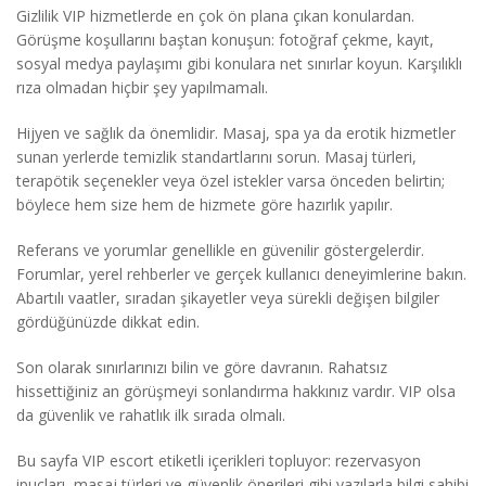
Gizlilik VIP hizmetlerde en çok ön plana çıkan konulardan.
Görüşme koşullarını baştan konuşun: fotoğraf çekme, kayıt,
sosyal medya paylaşımı gibi konulara net sınırlar koyun. Karşılıklı
rıza olmadan hiçbir şey yapılmamalı.
Hijyen ve sağlık da önemlidir. Masaj, spa ya da erotik hizmetler
sunan yerlerde temizlik standartlarını sorun. Masaj türleri,
terapötik seçenekler veya özel istekler varsa önceden belirtin;
böylece hem size hem de hizmete göre hazırlık yapılır.
Referans ve yorumlar genellikle en güvenilir göstergelerdir.
Forumlar, yerel rehberler ve gerçek kullanıcı deneyimlerine bakın.
Abartılı vaatler, sıradan şikayetler veya sürekli değişen bilgiler
gördüğünüzde dikkat edin.
Son olarak sınırlarınızı bilin ve göre davranın. Rahatsız
hissettiğiniz an görüşmeyi sonlandırma hakkınız vardır. VIP olsa
da güvenlik ve rahatlık ilk sırada olmalı.
Bu sayfa VIP escort etiketli içerikleri topluyor: rezervasyon
ipuçları, masaj türleri ve güvenlik önerileri gibi yazılarla bilgi sahibi