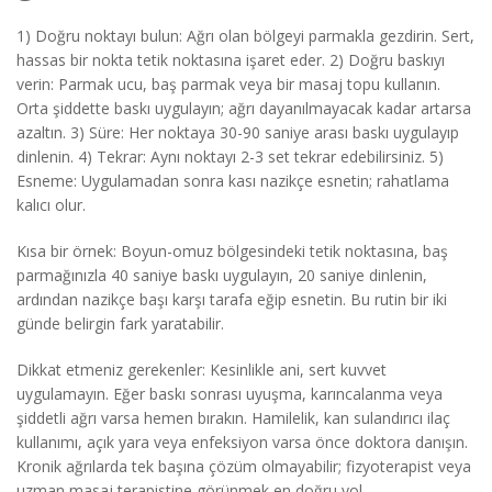
1) Doğru noktayı bulun: Ağrı olan bölgeyi parmakla gezdirin. Sert,
hassas bir nokta tetik noktasına işaret eder. 2) Doğru baskıyı
verin: Parmak ucu, baş parmak veya bir masaj topu kullanın.
Orta şiddette baskı uygulayın; ağrı dayanılmayacak kadar artarsa
azaltın. 3) Süre: Her noktaya 30-90 saniye arası baskı uygulayıp
dinlenin. 4) Tekrar: Aynı noktayı 2-3 set tekrar edebilirsiniz. 5)
Esneme: Uygulamadan sonra kası nazikçe esnetin; rahatlama
kalıcı olur.
Kısa bir örnek: Boyun-omuz bölgesindeki tetik noktasına, baş
parmağınızla 40 saniye baskı uygulayın, 20 saniye dinlenin,
ardından nazikçe başı karşı tarafa eğip esnetin. Bu rutin bir iki
günde belirgin fark yaratabilir.
Dikkat etmeniz gerekenler: Kesinlikle ani, sert kuvvet
uygulamayın. Eğer baskı sonrası uyuşma, karıncalanma veya
şiddetli ağrı varsa hemen bırakın. Hamilelik, kan sulandırıcı ilaç
kullanımı, açık yara veya enfeksiyon varsa önce doktora danışın.
Kronik ağrılarda tek başına çözüm olmayabilir; fizyoterapist veya
uzman masaj terapistine görünmek en doğru yol.