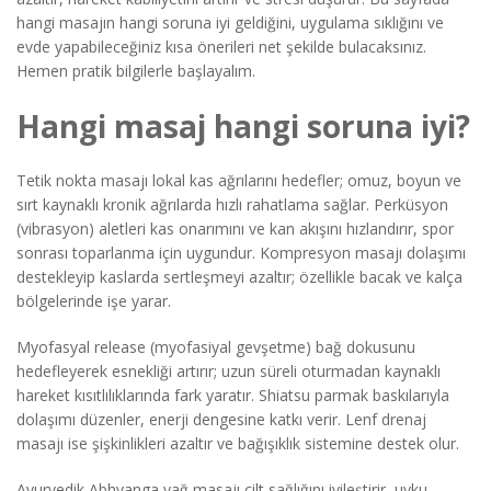
hangi masajın hangi soruna iyi geldiğini, uygulama sıklığını ve
evde yapabileceğiniz kısa önerileri net şekilde bulacaksınız.
Hemen pratik bilgilerle başlayalım.
Hangi masaj hangi soruna iyi?
Tetik nokta masajı lokal kas ağrılarını hedefler; omuz, boyun ve
sırt kaynaklı kronik ağrılarda hızlı rahatlama sağlar. Perküsyon
(vibrasyon) aletleri kas onarımını ve kan akışını hızlandırır, spor
sonrası toparlanma için uygundur. Kompresyon masajı dolaşımı
destekleyip kaslarda sertleşmeyi azaltır; özellikle bacak ve kalça
bölgelerinde işe yarar.
Myofasyal release (myofasiyal gevşetme) bağ dokusunu
hedefleyerek esnekliği artırır; uzun süreli oturmadan kaynaklı
hareket kısıtlılıklarında fark yaratır. Shiatsu parmak baskılarıyla
dolaşımı düzenler, enerji dengesine katkı verir. Lenf drenaj
masajı ise şişkinlikleri azaltır ve bağışıklık sistemine destek olur.
Ayurvedik Abhyanga yağ masajı cilt sağlığını iyileştirir, uyku