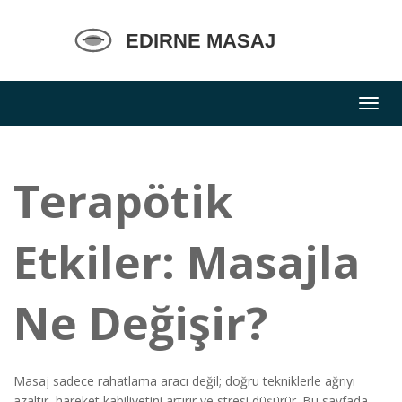
Terapötik
Etkiler: Masajla
Ne Değişir?
Masaj sadece rahatlama aracı değil; doğru tekniklerle ağrıyı
azaltır, hareket kabiliyetini artırır ve stresi düşürür. Bu sayfada