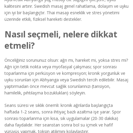
kalitesini artırır. Swedish masaj genel rahatlama, dolaşım ve uyku
için iyi bir başlangıçtır. Thai masajı esneklik ve stres yönetimi
üzerinde etkili, fiziksel hareketi destekler.
Nasıl seçmeli, nelere dikkat
etmeli?
Önceliğiniz sorununuz olsun: ağrı mı, hareket mi, yoksa stres mi?
Ağrı için tetik nokta veya myofasyal çalışması; spor sonrası
toparlanma için perküsyon ve kompresyon; kronik yorgunluk ve
uyku sorunları için Abhyanga veya Swedish tercih edilebilir. Masaj
yaptırmadan önce mevcut sağlık sorunlarınızı (tansiyon,
hamilelik, pıhtılaşma bozuklukları) söyleyin.
Seans süresi ve sıklık önemli: kronik ağrılarda başlangıçta
haftada 1-2 seans, sonra ihtiyaç bazlı azaltma işe yarar. Spor
sonrası toparlanma için kısa, sık uygulamalar (20-30 dakika)
daha faydalıdır. Her seanstan sonra bol su içmek ve hafif
yürüyüş yapmak, toksin atılımını kolaylaştırır.