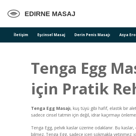
İletişim
Eşcinsel Masaj
Derin Penis Masajı
Asya Ero
Tenga Egg Masa
için Pratik R
Tenga Egg Masajı
,
kuş tüyü gibi hafif, elastik bir a
sadece cinsel tatmin için değil, idrar kaçırmayı önlem
Tenga Egg,
pelvik kaslar
üzerine odaklanır. Bu kaslar, 
bilmez. Tenga Egg, sadece içeri sokmakla yetinmez: için