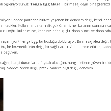
mdi öğreniyorsunuz:
Tenga Egg Masajı
, bir masaj değil, bir egzersizdi
or. Sadece partnerle birlikte yaşanan bir deneyim değil, kendi bedenini
onları tetikler. Kullanımında temizlik çok önemli: her kullanım sonrası s
abilir. Doğru kullanım ise, kendinizi daha güçlü, daha bilinçli ve daha ra
yırmıyor? Tenga Egg, bu boşluğu dolduruyor. Bir masaj aleti değil, bir 
 Bu, bir kozmetik ürün değil, bir sağlık aracı. Ve bu aracın etkileri, s
zla özgüven.
cağını, hangi durumlarda faydalı olacağını, hangi aletlerin güvenilir o
mış. Sadece teorik değil, pratik. Sadece bilgi değil, deneyim.