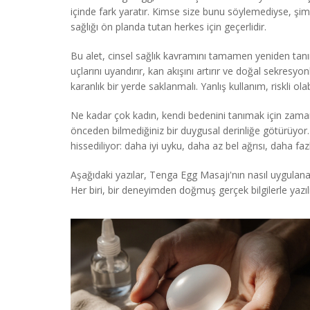
içinde fark yaratır. Kimse size bunu söylemediyse, şi
sağlığı ön planda tutan herkes için geçerlidir.
Bu alet,
cinsel sağlık
kavramını tamamen yeniden tanımlıy
uçlarını uyandırır, kan akışını artırır ve doğal sekresy
karanlık bir yerde saklanmalı. Yanlış kullanım, riskli ol
Ne kadar çok kadın, kendi bedenini tanımak için zaman a
önceden bilmediğiniz bir duygusal derinliğe götürüyor.
hissediliyor: daha iyi uyku, daha az bel ağrısı, daha fa
Aşağıdaki yazılar, Tenga Egg Masajı'nın nasıl uygulana
Her biri, bir deneyimden doğmuş gerçek bilgilerle yazıl