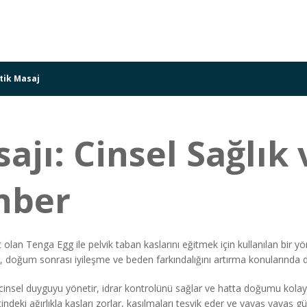
tik Masaj
jı: Cinsel Sağlık 
ehber
let olan Tenga Egg ile pelvik taban kaslarını eğitmek için kullanılan bir y
e, doğum sonrası iyileşme ve beden farkındalığını artırma konularında d
cinsel duyguyu yönetir, idrar kontrolünü sağlar ve hatta doğumu kolaylaşt
deki ağırlıkla kasları zorlar, kasılmaları teşvik eder ve yavaş yavaş güç