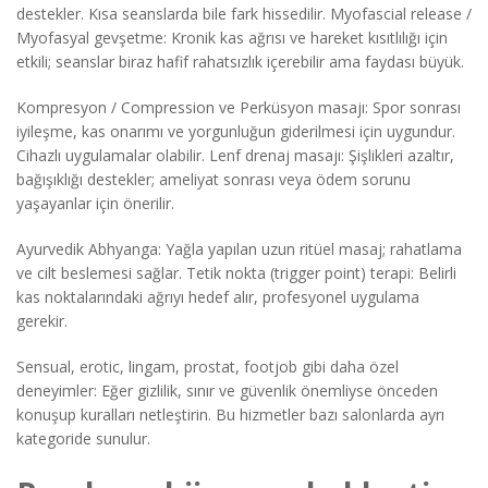
destekler. Kısa seanslarda bile fark hissedilir. Myofascial release /
Myofasyal gevşetme: Kronik kas ağrısı ve hareket kısıtlılığı için
etkili; seanslar biraz hafif rahatsızlık içerebilir ama faydası büyük.
Kompresyon / Compression ve Perküsyon masajı: Spor sonrası
iyileşme, kas onarımı ve yorgunluğun giderilmesi için uygundur.
Cihazlı uygulamalar olabilir. Lenf drenaj masajı: Şişlikleri azaltır,
bağışıklığı destekler; ameliyat sonrası veya ödem sorunu
yaşayanlar için önerilir.
Ayurvedik Abhyanga: Yağla yapılan uzun ritüel masaj; rahatlama
ve cilt beslemesi sağlar. Tetik nokta (trigger point) terapi: Belirli
kas noktalarındaki ağrıyı hedef alır, profesyonel uygulama
gerekir.
Sensual, erotic, lingam, prostat, footjob gibi daha özel
deneyimler: Eğer gizlilik, sınır ve güvenlik önemliyse önceden
konuşup kuralları netleştirin. Bu hizmetler bazı salonlarda ayrı
kategoride sunulur.