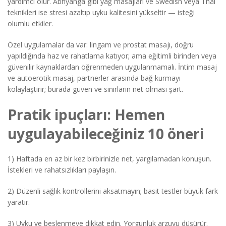
yardımcı olur. Abhyanga gibi yağ masajları ve Swedish veya Thai
teknikleri ise stresi azaltıp uyku kalitesini yükseltir — isteği
olumlu etkiler.
Özel uygulamalar da var: lingam ve prostat masajı, doğru
yapıldığında haz ve rahatlama katıyor; ama eğitimli birinden veya
güvenilir kaynaklardan öğrenmeden uygulanmamalı. İntim masaj
ve autoerotik masaj, partnerler arasında bağ kurmayı
kolaylaştırır; burada güven ve sınırların net olması şart.
Pratik ipuçları: Hemen
uygulayabileceğiniz 10 öneri
1) Haftada en az bir kez birbirinizle net, yargılamadan konuşun.
İstekleri ve rahatsızlıkları paylaşın.
2) Düzenli sağlık kontrollerini aksatmayın; basit testler büyük fark
yaratır.
3) Uyku ve beslenmeye dikkat edin. Yorgunluk arzuyu düşürür.