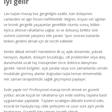
iyi gelir
Lav taşları masajı kas gerginliğini azaltır, kan dolaşımını
canlandırır ve ağrı hissini hafifletebilir. Migren, boyun-sırt ağrıları
ve kronik gerginlik yaşayanlar genellikle olumlu sonuç bildirir.
Ayrıca zihinsel rahatlama sağlar; ısı ve dokunuş birlikte sinir
sistemi üzerinde yatıştırıcı etki yaratır. Spor sonrası kaslarda
biriken gerilimi almak için de tercih edilebilir.
Kimler dikkat etmeli? Hamilelerin ilk üç aylık dönemde, yüksek
tansiyon, diyabet, dolaşım bozukluğu, cilt problemleri veya ateş
durumunda sıcak taş masajından önce doktora danışması
gerekir. Varisli bölgeler, açık yaralar veya son zamanlarda cerrahi
müdahale görmüş alanlar doğrudan taşla temas etmemelidir.
Her zaman terapistinizle sağlık geçmişinizi paylaşın.
Evde yapılır mı? Profesyonel masajı tercih etmek en güvenli
yoldur; ancak küçük bir rahatlama için evde ısıtılmış taşlarla basit
uygulamalar yapılabilir. Taşların sıcaklığını dikkatle kontrol edin,
incecik bir havluyla taşı cilde yerleştirin ve uzun süre aynı yerde
bırakmayın. Güvenlik her zaman öncelik olmalı.