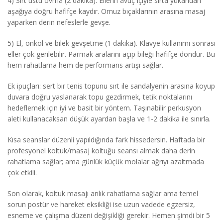
4) Sırt üstü ovma (2 dakika). Ellerin avuç içiyle sırta yukarıdan
aşağıya doğru hafifçe kaydır. Omuz bıçaklarının arasına masaj
yaparken derin nefeslerle gevşe.
5) El, önkol ve bilek gevşetme (1 dakika). Klavye kullanımı sonrası
eller çok gerilebilir. Parmak aralarını açıp bileği hafifçe döndür. Bu
hem rahatlama hem de performans artışı sağlar.
Ek ipuçları: sert bir tenis topunu sırt ile sandalyenin arasına koyup
duvara doğru yaslanarak topu gezdirmek, tetik noktalarını
hedeflemek için iyi ve basit bir yöntem. Taşınabilir perkusyon
aleti kullanacaksan düşük ayardan başla ve 1-2 dakika ile sınırla.
Kısa seanslar düzenli yapıldığında fark hissedersin. Haftada bir
profesyonel koltuk/masaj koltuğu seansı almak daha derin
rahatlama sağlar; ama günlük küçük molalar ağrıyı azaltmada
çok etkili.
Son olarak, koltuk masajı anlık rahatlama sağlar ama temel
sorun postür ve hareket eksikliği ise uzun vadede egzersiz,
esneme ve çalışma düzeni değişikliği gerekir. Hemen şimdi bir 5