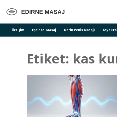
İletişim
Eşcinsel Masaj
Derin Penis Masajı
Asya Ero
Etiket: kas k