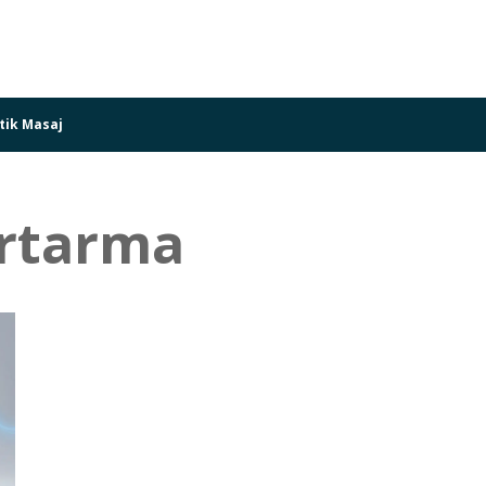
tik Masaj
urtarma