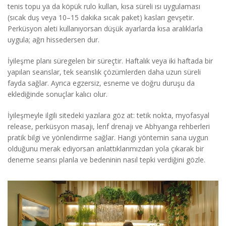
tenis topu ya da köpük rulo kullan, kısa süreli ısı uygulaması
(sıcak duş veya 10–15 dakika sıcak paket) kasları gevşetir.
Perküsyon aleti kullanıyorsan düşük ayarlarda kısa aralıklarla
uygula; ağrı hissedersen dur.
İyileşme planı süregelen bir süreçtir. Haftalık veya iki haftada bir
yapılan seanslar, tek seanslık çözümlerden daha uzun süreli
fayda sağlar. Ayrıca egzersiz, esneme ve doğru duruşu da
eklediğinde sonuçlar kalıcı olur.
İyileşmeyle ilgili sitedeki yazılara göz at: tetik nokta, myofasyal
release, perküsyon masajı, lenf drenajı ve Abhyanga rehberleri
pratik bilgi ve yönlendirme sağlar. Hangi yöntemin sana uygun
olduğunu merak ediyorsan anlattıklarımızdan yola çıkarak bir
deneme seansı planla ve bedeninin nasıl tepki verdiğini gözle.