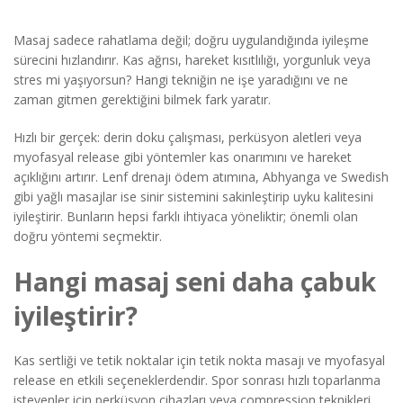
Masaj sadece rahatlama değil; doğru uygulandığında iyileşme
sürecini hızlandırır. Kas ağrısı, hareket kısıtlılığı, yorgunluk veya
stres mi yaşıyorsun? Hangi tekniğin ne işe yaradığını ve ne
zaman gitmen gerektiğini bilmek fark yaratır.
Hızlı bir gerçek: derin doku çalışması, perküsyon aletleri veya
myofasyal release gibi yöntemler kas onarımını ve hareket
açıklığını artırır. Lenf drenajı ödem atımına, Abhyanga ve Swedish
gibi yağlı masajlar ise sinir sistemini sakinleştirip uyku kalitesini
iyileştirir. Bunların hepsi farklı ihtiyaca yöneliktir; önemli olan
doğru yöntemi seçmektir.
Hangi masaj seni daha çabuk
iyileştirir?
Kas sertliği ve tetik noktalar için tetik nokta masajı ve myofasyal
release en etkili seçeneklerdendir. Spor sonrası hızlı toparlanma
isteyenler için perküsyon cihazları veya compression teknikleri