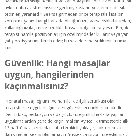
bacaklardaki şişliği hafifletir ve kan dolaşımını destekler. Rahat bir
uyku, daha az stres hissi ve gerilmiş kasların gevşemesi de sık
bildirilen yararlardır. Seansa gitmeden önce terapistle kısa bir
konuşma yapın: hangi haftada olduğunuzu, varsa riskli durumları,
kullandığınız ilaçları ve özellikle hassas bölgeleri söyleyin. Birçok
terapist hamile pozisyonları için özel minderler kullanır veya yan
yatış pozisyonunu tercih eder; bu şekilde rahatsızlık minimuma
iner.
Güvenlik: Hangi masajlar
uygun, hangilerinden
kaçınmalısınız?
Prenatal masaj, eğitimli ve hamilelikle ilgili sertifikası olan
terapistlerce uygulandığında en güvenli seçeneklerden biridir.
Derin doku, perküsyon ya da güçlü titreşimli cihazlarla yapılan
uygulamalardan genelde kaçınılmalıdır. Ayrıca ilk trimesterde (ilk
12 hafta) bazı uzmanlar daha temkinli yaklaşır; doktorunuza
danışmadan seans planlamayın. Yüksek tansiyon, preeklampsi,