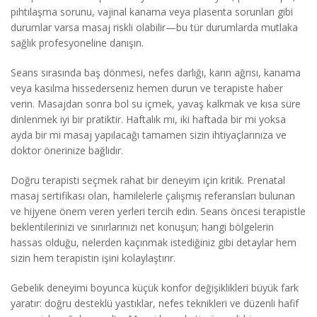
pıhtılaşma sorunu, vajinal kanama veya plasenta sorunları gibi
durumlar varsa masaj riskli olabilir—bu tür durumlarda mutlaka
sağlık profesyoneline danışın.
Seans sırasında baş dönmesi, nefes darlığı, karın ağrısı, kanama
veya kasılma hissederseniz hemen durun ve terapiste haber
verin. Masajdan sonra bol su içmek, yavaş kalkmak ve kısa süre
dinlenmek iyi bir pratiktir. Haftalık mı, iki haftada bir mi yoksa
ayda bir mi masaj yapılacağı tamamen sizin ihtiyaçlarınıza ve
doktor önerinize bağlıdır.
Doğru terapisti seçmek rahat bir deneyim için kritik. Prenatal
masaj sertifikası olan, hamilelerle çalışmış referansları bulunan
ve hijyene önem veren yerleri tercih edin. Seans öncesi terapistle
beklentilerinizi ve sınırlarınızı net konuşun; hangi bölgelerin
hassas olduğu, nelerden kaçınmak istediğiniz gibi detaylar hem
sizin hem terapistin işini kolaylaştırır.
Gebelik deneyimi boyunca küçük konfor değişiklikleri büyük fark
yaratır: doğru desteklü yastıklar, nefes teknikleri ve düzenli hafif