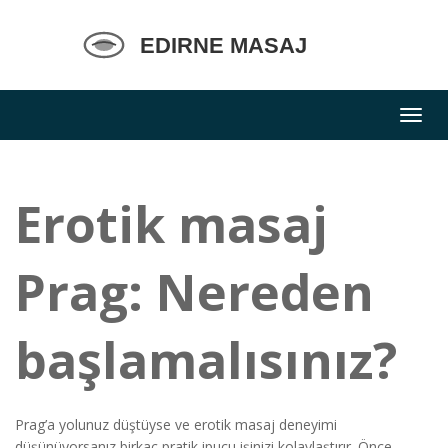
Erotik masaj
Prag: Nereden
başlamalısınız?
Prag’a yolunuz düştüyse ve erotik masaj deneyimi
düşünüyorsanız birkaç pratik ipucu işinizi kolaylaştırır. Önce