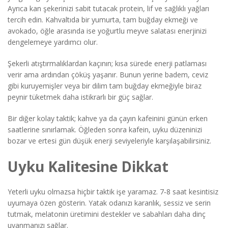
Ayrıca kan şekerinizi sabit tutacak protein, lif ve sağlıklı yağları
tercih edin. Kahvaltıda bir yumurta, tam buğday ekmeği ve
avokado, öğle arasında ise yoğurtlu meyve salatası enerjinizi
dengelemeye yardımcı olur.
Şekerli atıştırmalıklardan kaçının; kısa sürede enerji patlaması
verir ama ardından çöküş yaşanır. Bunun yerine badem, ceviz
gibi kuruyemişler veya bir dilim tam buğday ekmeğiyle biraz
peynir tüketmek daha istikrarlı bir güç sağlar.
Bir diğer kolay taktik; kahve ya da çayın kafeinini günün erken
saatlerine sınırlamak. Öğleden sonra kafein, uyku düzeninizi
bozar ve ertesi gün düşük enerji seviyeleriyle karşılaşabilirsiniz.
Uyku Kalitesine Dikkat
Yeterli uyku olmazsa hiçbir taktik işe yaramaz. 7‑8 saat kesintisiz
uyumaya özen gösterin. Yatak odanızı karanlık, sessiz ve serin
tutmak, melatonin üretimini destekler ve sabahları daha dinç
uyanmanızı sağlar.