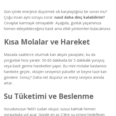
Gün içinde enerjinizi düşürmek sık karşılaştığınız bir sorun mu?
Çoğu insan aynı soruyu sorar:
nasıl daha dinç kalabilirim?
Cevaplar karmaşık olmayabilir. Aşağıda, günlük yaşamınıza
hemen ekleyebileceğiniz basit ama etkili yöntemleri bulacaksınız.
Kısa Molalar ve Hareket
Masada saatlerce oturmak kan akışını yavaşlatır, bu da
yorgunluk hissi yaratır. 50‑60 dakikada bir 5 dakikalık yürüyüş
veya basit germe hareketleri yapın. Bu mini molalar kaslarınızı
harekete geçirir, oksijen seviyenizi yükseltir ve beyne taze kan
gönderir. Sonuç? Daha net düşünür ve enerji seviyesi anında
artar.
Su Tüketimi ve Beslenme
Vücudunuzun %60'ı sudan oluşur; susuz kalmak hemen
yorgunluğa yol açar. Günde en az 2 litre su içmeyi hedefleyin.