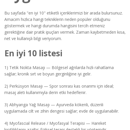
Bu sayfada "en iyi 10" etiketli içeriklerimizi bir arada bulursunuz.
Amacım hızlıca hangi tekniklerin neden popüler olduğunu
göstermek ve hangi durumda hangisini tercih etmeniz
gerektiğine dair pratik ipuçları vermek. Zaman kaybetmeden kısa,
net ve kullanışlı bilgi veriyorum.
En iyi 10 listesi
1) Tetik Nokta Masajı — Bölgesel ağrılarda hızlı rahatlama
sağlar; kronik sırt ve boyun gerginliğine iyi gelir.
2) Perküsyon Masajı — Spor sonrası kas onarımı için ideal;
masaj aleti kullanımıyla derin etki hedeflenir.
3) Abhyanga Yağ Masajı — Ayurveda kökenli, düzenli
uygulamada cilt ve zihin dengesi sağlar; evde de uygulanabilir.
4) Myofascial Release / Myofasyal Terapisi — Hareket
kısıtlılıklarını azaltır; fiziksel terapi destekli bir yöntemdir.