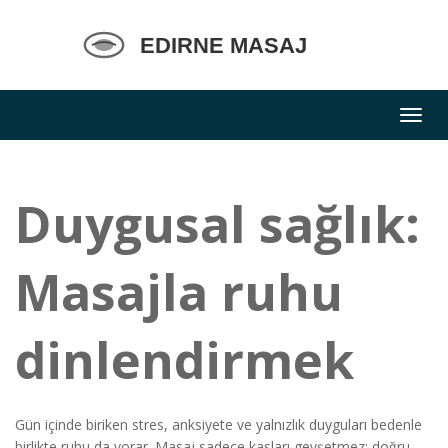
Duygusal sağlık:
Masajla ruhu
dinlendirmek
Gün içinde biriken stres, anksiyete ve yalnızlık duyguları bedenle
birlikte ruhu da yorar. Masaj sadece kasları gevşetmez; doğru