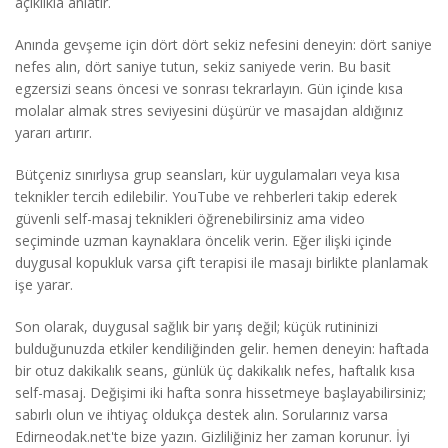
açıklıkla anlatır.
Anında gevşeme için dört dört sekiz nefesini deneyin: dört saniye
nefes alın, dört saniye tutun, sekiz saniyede verin. Bu basit
egzersizi seans öncesi ve sonrası tekrarlayın. Gün içinde kısa
molalar almak stres seviyesini düşürür ve masajdan aldığınız
yararı artırır.
Bütçeniz sınırlıysa grup seansları, kür uygulamaları veya kısa
teknikler tercih edilebilir. YouTube ve rehberleri takip ederek
güvenli self-masaj teknikleri öğrenebilirsiniz ama video
seçiminde uzman kaynaklara öncelik verin. Eğer ilişki içinde
duygusal kopukluk varsa çift terapisi ile masajı birlikte planlamak
işe yarar.
Son olarak, duygusal sağlık bir yarış değil; küçük rutininizi
bulduğunuzda etkiler kendiliğinden gelir. hemen deneyin: haftada
bir otuz dakikalık seans, günlük üç dakikalık nefes, haftalık kısa
self-masaj. Değişimi iki hafta sonra hissetmeye başlayabilirsiniz;
sabırlı olun ve ihtiyaç oldukça destek alın. Sorularınız varsa
Edirneodak.net'te bize yazın. Gizliliğiniz her zaman korunur. İyi