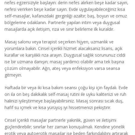
nefes egzersiziyle başlayın: derin nefes alırken beşe kadar sayın,
nefesi verirken beşe kadar sayın. Evde uygulayabileceğiniz kısa
self-masajlar, kafanızdaki gerginliği azaltır; baş, boyun ve omuz
bölgelerine odaklanın. Partnerle yapılan intim veya duygusal
masajlarda açık iletişim, rıza ve sınır belirleme ilk kuraldır.
Masaj salonu veya terapist seçerken hijyen, uzmanlık ve
yorumlara bakın. Cinsel içerikli hizmet alacaksanız lisans, açık
kurallar ve karşılıklı rıza arayın. Duygusal sağlık sorununuz ciddi
ise bir uzmana danışın; masaj yardımcı olabilir ama tek başına
çözüm olmayabilir. Ağrı, ateş veya enfeksiyon varsa seansa
gitmeyin.
Haftada bir veya iki kısa bakım seansı çoğu kişi için faydalı. Evde
on ila on beş dakikalık self-masaj rutini ile uyku kalitenizi ve ruh
halinizi iyileştirmeye başlayabilirsiniz. Masaj sonrası sıcak duş,
hafif su içmek ve kısa yürüyüş iyi hissetmenizi pekiştirir.
Cinsel içerikli masajlar partnerle yakınlık, güven ve iletişimi
güçlendirebilir; sınırlar her zaman konuşulmalı. Kendine yönelik
erotik veya autoerotik masajlar ise beden farkındalığını artırarak