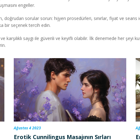
uşmasını engeller.
oğrudan sorular sorun: hijyen prosedürleri, sınırlar, fiyat ve seans içe
 bir seçenek tercih edin.
ve karşılıklı saygı ile güvenli ve keyifli olabilir. İlk denemede her şey
rin.
Ağustos 4 2023
Ağ
Erotik Cunnilingus Masajının Sırları
E