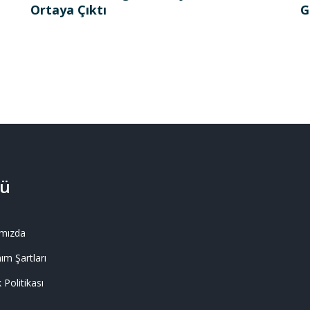
Ortaya Çıktı
G
ü
mızda
ım Şartları
k Politikası