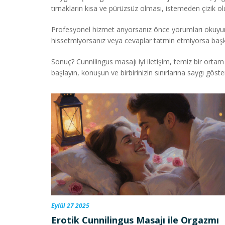
tırnakların kısa ve pürüzsüz olması, istemeden çizik ol
Profesyonel hizmet arıyorsanız önce yorumları okuyun, d
hissetmiyorsanız veya cevaplar tatmin etmiyorsa başka
Sonuç? Cunnilingus masajı iyi iletişim, temiz bir ortam 
başlayın, konuşun ve birbirinizin sınırlarına saygı göste
Eylül 27 2025
Erotik Cunnilingus Masajı ile Orgazmı