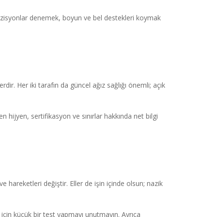
 pozisyonlar denemek, boyun ve bel destekleri koymak
ir. Her iki tarafın da güncel ağız sağlığı önemli; açık
 hijyen, sertifikasyon ve sınırlar hakkında net bilgi
 hareketleri değiştir. Eller de işin içinde olsun; nazik
lık için küçük bir test yapmayı unutmayın. Ayrıca