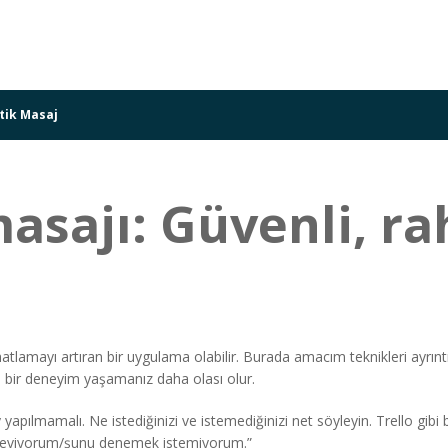
tik Masaj
sajı: Güvenli, rah
hatlamayı artıran bir uygulama olabilir. Burada amacım teknikleri ayrınt
i bir deneyim yaşamanız daha olası olur.
 yapılmamalı. Ne istediğinizi ve istemediğinizi net söyleyin. Trello gibi
 seviyorum/şunu denemek istemiyorum.”