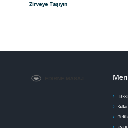
Zirveye Taşıyın
Men
Hakkı
Kullan
Gizlili
KVKK