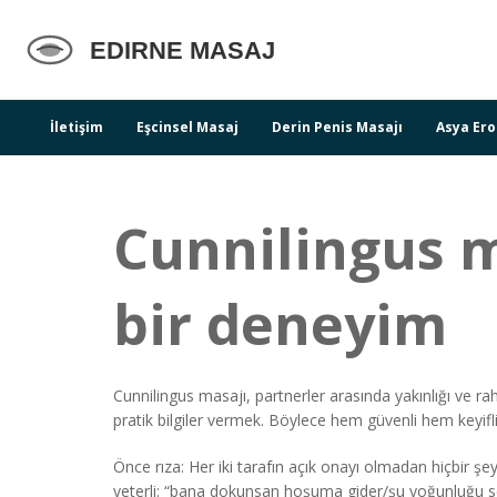
İletişim
Eşcinsel Masaj
Derin Penis Masajı
Asya Ero
Cunnilingus ma
bir deneyim
Cunnilingus masajı, partnerler arasında yakınlığı ve ra
pratik bilgiler vermek. Böylece hem güvenli hem keyifl
Önce rıza: Her iki tarafın açık onayı olmadan hiçbir şey
yeterli: “bana dokunsan hoşuma gider/şu yoğunluğu