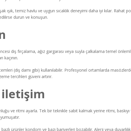
şak ışık, temiz havlu ve uygun sıcaklık deneyimi daha iyi kılar. Rahat
ssedilirse durun ve konuşun.
n
cesi diş fırçalama, ağız gargarası veya suyla çalkalama temel önlemlerd
n kaçının.
emleri (diş damı gibi) kullanılabilir. Profesyonel ortamlarda masözlerden
eme tercihleri güveni artırır.
 iletişim
ğu ve ritmi ayarla. Tek bir teknikle sabit kalmak yerine ritmi, baskıyı ve
 yumuşatır.
ağ bazlı ürünler kondom ve bazı bariyerleri bozabilir. Alerji veya duyarlı