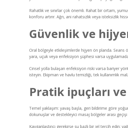
Rahatlık ve sınırlar çok önemli. Rahat bir ortam, yumu
konforu artırır. Ağrı, ani rahatsızlık veya isteksizlik hi
Güvenlik ve hijye
Oral bölgeyle etkileşimlerde hijyen ön planda. Seans ön
yara, uçuk veya enfeksiyon şüphesi varsa uygulamada
Cinsel yolla bulaşan enfeksiyon riski varsa bariyer yönt
isteyin. Ekipman ve havlu temizliği, tek kullanımlık malz
Pratik ipuçları ve
Temel yaklaşım: yavaş başla, geri bildirime göre yoğunlu
dokunuşlar ve destekleyici masaj bölgeler arası geçişi
Kayganlaştırıcı gerekirse su bazlı bir jel tercih edin; y