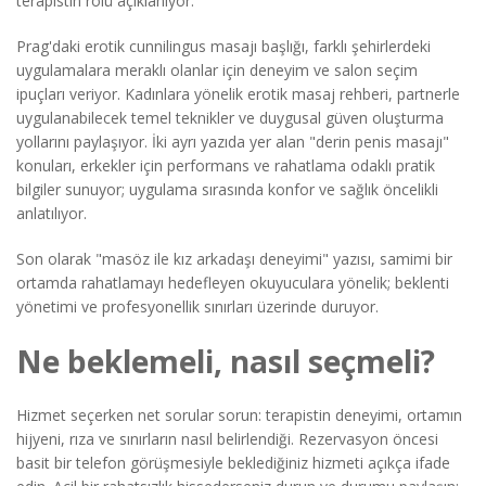
terapistin rolü açıklanıyor.
Prag'daki erotik cunnilingus masajı başlığı, farklı şehirlerdeki
uygulamalara meraklı olanlar için deneyim ve salon seçim
ipuçları veriyor. Kadınlara yönelik erotik masaj rehberi, partnerle
uygulanabilecek temel teknikler ve duygusal güven oluşturma
yollarını paylaşıyor. İki ayrı yazıda yer alan "derin penis masajı"
konuları, erkekler için performans ve rahatlama odaklı pratik
bilgiler sunuyor; uygulama sırasında konfor ve sağlık öncelikli
anlatılıyor.
Son olarak "masöz ile kız arkadaşı deneyimi" yazısı, samimi bir
ortamda rahatlamayı hedefleyen okuyuculara yönelik; beklenti
yönetimi ve profesyonellik sınırları üzerinde duruyor.
Ne beklemeli, nasıl seçmeli?
Hizmet seçerken net sorular sorun: terapistin deneyimi, ortamın
hijyeni, rıza ve sınırların nasıl belirlendiği. Rezervasyon öncesi
basit bir telefon görüşmesiyle beklediğiniz hizmeti açıkça ifade