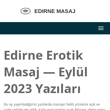
Edirne Erotik
Masaj — Eylül
2023 Yazıları
Bu ay yayımladığımız yazılarda masajın farklı yönlerini açık ve
sade şekilde ele aldık. Kafa masajından ayak fetişine, derin penis