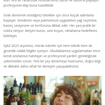
edin. Acil bir rahatsızlık hissederseniz durun ve durumu paylaşın;
profesyonel ekip buna hazırlıklıdır.
Evde denemek istediğiniz teknikler için önce küçük adımlarla
başlayın. Kendinize veya partnerinize uygularken yağ seçimine,
basınç seviyesine ve konforuna dikkat edin. Her yazı pratik bir
nokta veriyor: iletişim kurun, sınır koyun, rahatlama hedeflerini
belirleyin.
Eylül 2023 arşivimiz, merak edenler için hem teknik hem de
güvenlik odaklı bilgiler içeriyor. Okuduklarınızı uygulamadan önce
kendi sınırlarınızı hatırlayın ve profesyonel yardım gerektiğinde
çekinmeden sorun. Yeni bir şey denemeye hazırsanız, doğru bilgi
ve dikkatle daha rahat bir deneyim yaşayabilirsiniz.